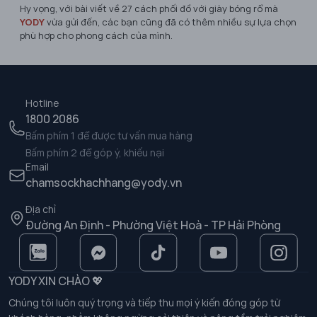
Hy vọng, với bài viết về 27 cách phối đồ với giày bóng rổ mà
YODY
vừa gửi đến, các bạn cũng đã có thêm nhiều sự lựa chọn
phù hợp cho phong cách của mình.
Hotline
1800 2086
Bấm phím 1 để được tư vấn mua hàng
Bấm phím 2 để góp ý, khiếu nại
Email
chamsockhachhang@yody.vn
Địa chỉ
Đường An Định - Phường Việt Hoà - TP Hải Phòng
YODY XIN CHÀO 💖
Chúng tôi luôn quý trọng và tiếp thu mọi ý kiến đóng góp từ