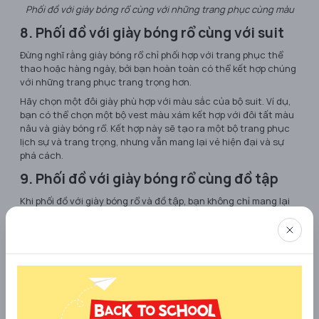
Phối đồ với giày bóng rổ cùng với những trang phục cùng màu
8. Phối đồ với giày bóng rổ cùng với suit
Đừng nghĩ rằng giày bóng rổ chỉ phối hợp với trang phục thể
thao hoặc hàng ngày, bởi bạn hoàn toàn có thể kết hợp chúng
với những trang phục trang trọng hơn.
Hãy chọn một đôi giày phù hợp với màu sắc của bộ suit. Ví dụ,
bạn có thể chọn một bộ vest màu xám kết hợp với đôi tất màu
nâu và giày bóng rổ. Kết hợp này sẽ tạo ra một bộ trang phục
lịch sự và trang trọng, nhưng vẫn mang lại vẻ hiện đại và sự
phá cách.
9. Phối đồ với giày bóng rổ cùng đồ tập
Khi phối đồ với giày bóng rổ và đồ tập, bạn không chỉ mang lại
phong cách cá tính mà còn đảm bảo sự thoải mái tối đa cho
bản thân. Phong cách này được rất nhiều bạn trẻ ưa chuộng,
bởi vì nó không chỉ mang lại cảm giác thoải mái mà còn phản
ánh sự cá tính và năng động.
Khi tủ đồ của bạn quá đa dạng và bạn không biết phải chọn
trang phục nào, việc chọn một bộ đồ tập kết hợp với đôi giày
bóng rổ là một lựa chọn thông minh và không hề tồi. Điều này
giúp bạn không chỉ tạo ra một diện mạo trẻ trung và sành điệu