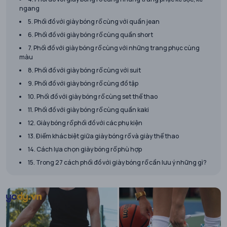
ngang
5. Phối đồ với giày bóng rổ cùng với quần jean
6. Phối đồ với giày bóng rổ cùng quần short
7. Phối đồ với giày bóng rổ cùng với những trang phục cùng
màu
8. Phối đồ với giày bóng rổ cùng với suit
9. Phối đồ với giày bóng rổ cùng đồ tập
10. Phối đồ với giày bóng rổ cùng set thể thao
11. Phối đồ với giày bóng rổ cùng quần kaki
12. Giày bóng rổ phối đồ với các phụ kiện
13. Điểm khác biệt giữa giày bóng rổ và giày thể thao
14. Cách lựa chọn giày bóng rổ phù hợp
15. Trong 27 cách phối đồ với giày bóng rổ cần lưu ý những gì?