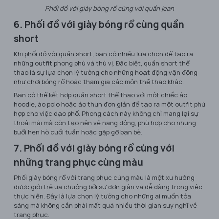
Phối đồ với giày bóng rổ cùng với quần jean
6. Phối đồ với giày bóng rổ cùng quần
short
Khi phối đồ với quần short, bạn có nhiều lựa chọn để tạo ra
những outfit phong phú và thú vị. Đặc biệt, quần short thể
thao là sự lựa chọn lý tưởng cho những hoạt động vận động
như chơi bóng rổ hoặc tham gia các môn thể thao khác.
Bạn có thể kết hợp quần short thể thao với một chiếc áo
hoodie, áo polo hoặc áo thun đơn giản để tạo ra một outfit phù
hợp cho việc dạo phố. Phong cách này không chỉ mang lại sự
thoải mái mà còn tạo nên vẻ năng động, phù hợp cho những
buổi hẹn hò cuối tuần hoặc gặp gỡ bạn bè.
7. Phối đồ với giày bóng rổ cùng với
những trang phục cùng màu
Phối giày bóng rổ với trang phục cùng màu là một xu hướng
được giới trẻ ưa chuộng bởi sự đơn giản và dễ dàng trong việc
thực hiện. Đây là lựa chọn lý tưởng cho những ai muốn tỏa
sáng mà không cần phải mất quá nhiều thời gian suy nghĩ về
trang phục.