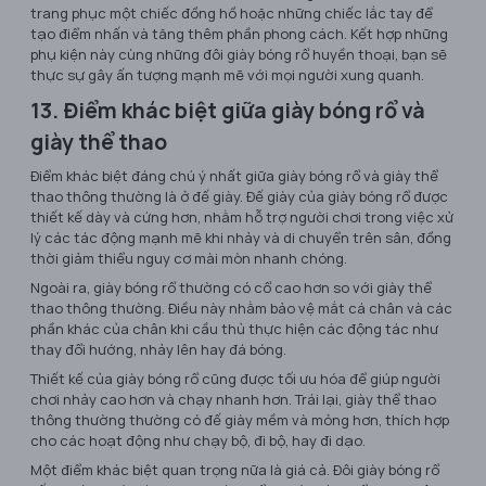
trang phục một chiếc đồng hồ hoặc những chiếc lắc tay để
tạo điểm nhấn và tăng thêm phần phong cách. Kết hợp những
phụ kiện này cùng những đôi giày bóng rổ huyền thoại, bạn sẽ
thực sự gây ấn tượng mạnh mẽ với mọi người xung quanh.
13. Điểm khác biệt giữa giày bóng rổ và
giày thể thao
Điểm khác biệt đáng chú ý nhất giữa giày bóng rổ và giày thể
thao thông thường là ở đế giày. Đế giày của giày bóng rổ được
thiết kế dày và cứng hơn, nhằm hỗ trợ người chơi trong việc xử
lý các tác động mạnh mẽ khi nhảy và di chuyển trên sân, đồng
thời giảm thiểu nguy cơ mài mòn nhanh chóng.
Ngoài ra, giày bóng rổ thường có cổ cao hơn so với giày thể
thao thông thường. Điều này nhằm bảo vệ mắt cá chân và các
phần khác của chân khi cầu thủ thực hiện các động tác như
thay đổi hướng, nhảy lên hay đá bóng.
Thiết kế của giày bóng rổ cũng được tối ưu hóa để giúp người
chơi nhảy cao hơn và chạy nhanh hơn. Trái lại, giày thể thao
thông thường thường có đế giày mềm và mỏng hơn, thích hợp
cho các hoạt động như chạy bộ, đi bộ, hay đi dạo.
Một điểm khác biệt quan trọng nữa là giá cả. Đôi giày bóng rổ