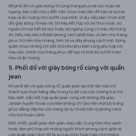
Để phối đồ với giày bóng rổ cùng trang phục kẻ sọc hoặc kẻ
ngang, bạn cần chú ý đến việc chọn màu sắc để tạo ra sự hài
hòa và ấn tượng cho outfit của mình. Ví dụ, nếu bạn chọn một
đôi giày bóng rổ màu đỏ, thì hãy kết hợp với áo thun hoặc áo
ngoài có họa tiết kẻ sọc hoặc kẻ ngang cũng có màu đỏ trong
đó. Điều này làm nổi bật phong cách phối màu và làm cho trang
phục trở nên nhẹ nhàng, tinh tế và đầy phong cách hơn. Đừng
quên chọn những chi tiết nhỏ như phụ kiện cũng phù hợp với
màu sắc chính của trang phục để tạo ra một bộ outfit hoàn
hảo và ấn tượng.
5. Phối đồ với giày bóng rổ cùng với quần
jean
Khi phối đồ với giày bóng rổ, quần jean lại một lần nữa trở
thành lựa chọn hàng đầu trong tủ đồ của các chàng trai trẻ.
Đặc biệt, việc kết hợp quần jean cùng với những đôi giày
Jordan huyền thoại của Nike không chỉ tạo nên một bộ trang
phục đẳng cấp mà còn mang lại sự thoải mái và phong cách
cho mọi hoàn cảnh.
Một chiếc quần jean đơn giản, màu sắc trung tính như xanh
hoặc đen phù hợp với những người thích phong cách giản dị,
còn quần jean rách thì là sự lựa chọn hoàn hảo cho những