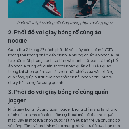
Phối đồ với giày bóng rổ cùng trang phục thường ngày
2. Phối đồ với giày bóng rổ cùng áo
hoodie
Cách thứ 2 trong 27 cách phối đồ với giày bóng rổ mà YODY
không thể không nhắc đến chính là những chiếc áo hoodie. Để
tạo nên một phong cách cá tính và mạnh mẽ, bạn có thể phối
áo hoodie cùng với quần shorts hoặc quần dài. Điều quan
trọng khi chọn quần jean là chọn một chiếc vừa vặn, không
quá rộng, giúp outfit của bạn trở nên hài hòa và thu hút sự
chú ý từ mọi người xung quanh.
3. Phối đồ với giày bóng rổ cùng quần
jogger
Phối giày bóng rổ cùng quần jogger không chỉ mang lại phong
cách cá tính mà còn đem đến sự thoải mái tối đa cho người
mặc. Đây là một lựa chọn được rất nhiều bạn trẻ ưa chuộng bởi
vẻ năng động và cá tính mà nó mang lại. Khi tủ đồ của bạn quá