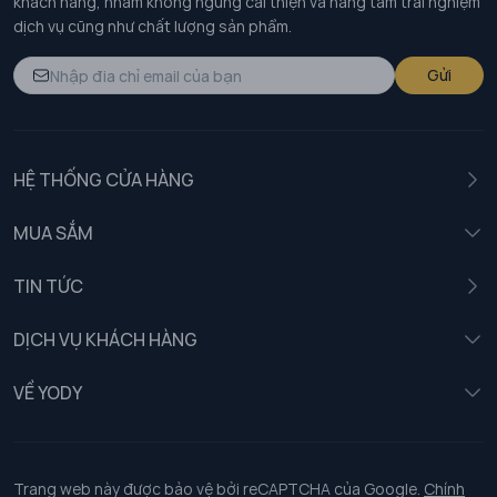
khách hàng, nhằm không ngừng cải thiện và nâng tầm trải nghiệm
dịch vụ cũng như chất lượng sản phẩm.
Gửi
HỆ THỐNG CỬA HÀNG
MUA SẮM
Nam
TIN TỨC
Nữ
DỊCH VỤ KHÁCH HÀNG
Trẻ em
Chính sách khách hàng thân thiết
VỀ YODY
Đồng phục
Chính sách đổi trả
Giới thiệu
Chính sách bảo vệ dữ liệu cá nhân
Tuyển dụng
Trang web này được bảo vệ bởi reCAPTCHA của Google.
Chính