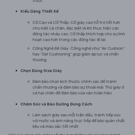
trượt.
Kiểu Dáng Thiết Kế
Cổ Cao và Cổ Thấp: Cổ giày cao hỗ trợ tốt hơn
cho mắt cá chân, đặc biệt là khi thực hiện các
động tác nhảy cao. Cổ thấp thích hợp cho sự linh
hoạt cao hơn trong các động tác đi lại.
Công Nghệ Đế Giày: Công nghệ như "Air Cushion"
hay "Gel Cushioning" giúp giảm áp lực và chấn
thương.
Chọn Đúng Size Giày
Đảm bảo chọn kích thước chính xác để tránh
chấn thương và đảm bảo sự thoải mái. Thử giày ở
cả hai chân để đảm bảo vừa vặn hoàn hảo.
Chăm Sóc và Bảo Dưỡng Đúng Cách
Làm sạch giày sau mỗi trận đấu, tránh tiếp xúc
với nước và ánh nắng trực tiếp để bảo quản chất
liệu và màu sắc tốt nhất.
Việc lựa chọn giày bóng rổ phù hợp không chỉ giúp bạn tránh