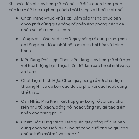
Khi phối đồ với giày bóng rổ, có một số điều quan trọng bạn
cần lưu ý để tạo ra phong cách thời trang và thoải mái nhất:
Chọn Trang Phục Phù Hợp: Đảm bảo trang phục bạn
chọn phối cùng giày bóng rổ phản ánh phong cách cá
nhân và sở thích của bạn.
Tông Màu Đồng Nhất: Phối giày bóng rổ cùng trang phục
có tông màu đồng nhất sẽ tạo ra sự hài hòa và thịnh
hành.
Kiểu Dáng Phù Hợp: Chọn kiểu dáng giày bóng rổ phù hợp
với hoạt động bạn thực hiện để đảm bảo thoải mái và sự
an toàn.
Chất Liệu Thích Hợp: Chọn giày bóng rổ với chất liệu
thoáng khí và độ bền cao để đối phó với các hoạt động
thể thao.
Cân Nhắc Phụ Kiện: Kết hợp giày bóng rổ với các phụ
kiện như túi xách, đồng hồ, hoặc vòng tay để tạo điểm
nhấn cho trang phục.
Chăm Sóc Đúng Cách: Bảo quản giày bóng rổ của bạn
đúng cách sau mỗi sử dụng để tăng tuổi thọ và giữ cho
chúng luôn mới mẻ và sạch sẽ.