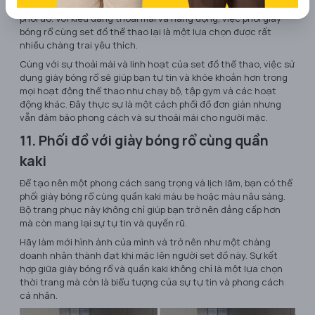
muốn thoải mái mà không cần phải suy nghĩ quá nhiều về việc
phối đồ. Với kiểu dáng thoải mái và năng động, việc phối giày
bóng rổ cùng set đồ thể thao lại là một lựa chọn được rất
nhiều chàng trai yêu thích.
Cùng với sự thoải mái và linh hoạt của set đồ thể thao, việc sử
dụng giày bóng rổ sẽ giúp bạn tự tin và khỏe khoắn hơn trong
mọi hoạt động thể thao như chạy bộ, tập gym và các hoạt
động khác. Đây thực sự là một cách phối đồ đơn giản nhưng
vẫn đảm bảo phong cách và sự thoải mái cho người mặc.
11. Phối đồ với giày bóng rổ cùng quần
kaki
Để tạo nên một phong cách sang trọng và lịch lãm, bạn có thể
phối giày bóng rổ cùng quần kaki màu be hoặc màu nâu sáng.
Bộ trang phục này không chỉ giúp bạn trở nên đẳng cấp hơn
mà còn mang lại sự tự tin và quyến rũ.
Hãy làm mới hình ảnh của mình và trở nên như một chàng
doanh nhân thành đạt khi mặc lên người set đồ này. Sự kết
hợp giữa giày bóng rổ và quần kaki không chỉ là một lựa chọn
thời trang mà còn là biểu tượng của sự tự tin và phong cách
cá nhân.