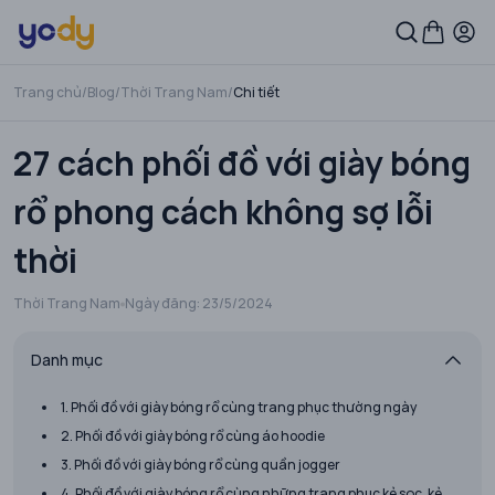
Trang chủ
/
Blog
/
Thời Trang Nam
/
Chi tiết
27 cách phối đồ với giày bóng
rổ phong cách không sợ lỗi
thời
Thời Trang Nam
Ngày đăng:
23/5/2024
Danh mục
1. Phối đồ với giày bóng rổ cùng trang phục thường ngày
2. Phối đồ với giày bóng rổ cùng áo hoodie
3. Phối đồ với giày bóng rổ cùng quần jogger
4. Phối đồ với giày bóng rổ cùng những trang phục kẻ sọc, kẻ