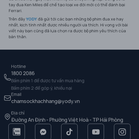
tay đua Ken Miles để chế tạo loại xe đời mới có thể đánh bại
Ferrari.
Trên đây
YODY
đã gửi tới các bạn những bộ phim đua xe hay
nhất, kịch tính nhất được nhiều người ưa thích. Hi vọng với bài
viết này bạn cũng đã lựa chọn ra được bộ phim yêu thích của
bản thân.
Hotline
1800 2086
Bấm phím 1 để được tư vấn mua hàng
Bấm phím 2 để góp ý, khiếu nại
Email
chamsockhachhang@yody.vn
Địa chỉ
Đường An Định - Phường Việt Hoà - TP Hải Phòng