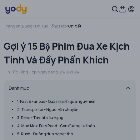
Trang chủ
/
Blog
/
Tin Tức Tổng Hợp
/
Chi tiết
Gợi ý 15 Bộ Phim Đua Xe Kịch
Tính Và Đầy Phấn Khích
Tin Tức Tổng Hợp
Ngày đăng:
23/5/2024
Danh mục
1. Fast & Furious - Quá nhanh quá nguy hiểm
2. Transporter - Người vận chuyển
3. Drive - Tay lái siêu hạng
4. Mad Max: Fury Road - Con đường tử thần
5. Rush - Đường đua nghẹt thở