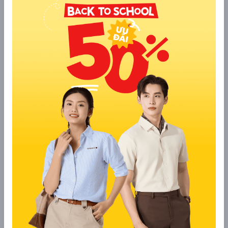
Bộ phim kể về giải đua xe NASCAR của Mỹ. Tại đây có tay đua
Ricky Bobby là người vô cùng nỗ lực với quyết tâm “chiến
thắng trên mọi đường đua”. Anh và người bạn thân của mình là
Cal Naughton Jr. tham gia rất nhiều giải đấu. Và họ luôn đạt
top 1 và top 2. Xewn kẽ trong bộ phim là những màn cười ra
nước mắt của đôi bạn thân này.
7. Overdrive - Siêu tốc độ
Đạo diễn: Antonio Negret
Diễn viên: Ana De Armas, Scott Eastwood, Gaia Weiss,
John C.Reilly,…
Năm phát hành: 2017