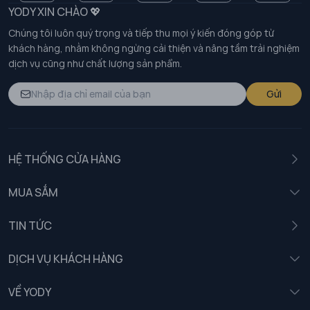
YODY XIN CHÀO 💖
Chúng tôi luôn quý trọng và tiếp thu mọi ý kiến đóng góp từ
khách hàng, nhằm không ngừng cải thiện và nâng tầm trải nghiệm
dịch vụ cũng như chất lượng sản phẩm.
Gửi
HỆ THỐNG CỬA HÀNG
MUA SẮM
Nam
TIN TỨC
Nữ
DỊCH VỤ KHÁCH HÀNG
Trẻ em
Chính sách khách hàng thân thiết
VỀ YODY