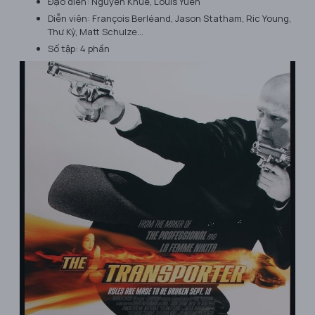
Đạo diễn: Nguyễn Khuê, Louis Yuen
Diễn viên: François Berléand, Jason Statham, Ric Young,
Thư Kỳ, Matt Schulze…
Số tập: 4 phần