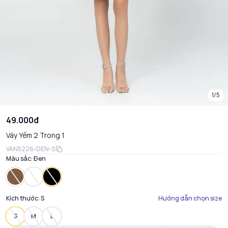
1/5
49.000đ
Váy Yếm 2 Trong 1
VAN5226-DEN-S
Màu sắc:
Đen
Kích thước:
S
Hướng dẫn chọn size
S
M
L