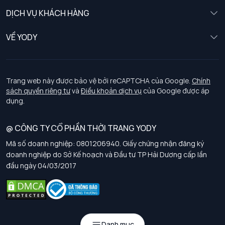
Nữ
DỊCH VỤ KHÁCH HÀNG
Trẻ em
Chính sách khách hàng thân thiết
VỀ YODY
Đồng phục
Chính sách đổi trả
Giới thiệu
Chính sách bảo vệ dữ liệu cá nhân
Tuyển dụng
Trang web này được bảo vệ bởi reCAPTCHA của Google.
Chính
sách quyền riêng tư
và
Điều khoản dịch vụ
của Google được áp
Chính sách thanh toán, giao nhận
dụng.
Chính sách chất lượng và an toàn sức khoẻ nghề nghiệp
@ CÔNG TY CỔ PHẦN THỜI TRANG YODY
Mã số doanh nghiệp: 0801206940. Giấy chứng nhận đăng ký
Chính sách đơn đồng phục
doanh nghiệp do Sở Kế hoạch và Đầu tư TP Hải Dương cấp lần
đầu ngày 04/03/2017
Hướng dẫn chọn kích thước
Danh mục