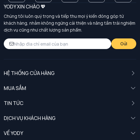
YODY XIN CHÀO 💖
Chúng tôi luôn quý trọng và tiếp thu mọi ý kiến đóng góp từ
khách hàng, nhằm không ngừng cải thiện và nâng tầm trải nghiệm
dịch vụ cũng như chất lượng sản phẩm.
Gửi
HỆ THỐNG CỬA HÀNG
MUA SẮM
Nam
TIN TỨC
Nữ
DỊCH VỤ KHÁCH HÀNG
Trẻ em
Chính sách khách hàng thân thiết
VỀ YODY