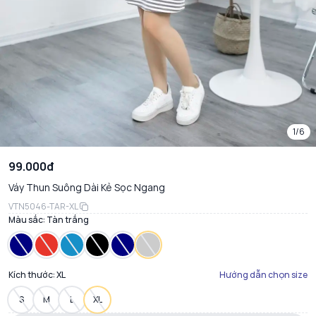
1/6
99.000đ
Váy Thun Suông Dài Kẻ Sọc Ngang
VTN5046-TAR-XL
Màu sắc:
Tàn trắng
Kích thước:
XL
Hướng dẫn chọn size
S
M
L
XL