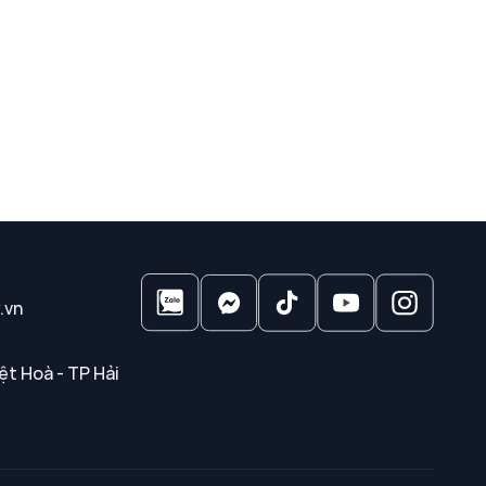
.vn
ệt Hoà - TP Hải