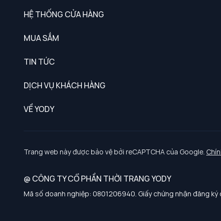
HỆ THỐNG CỬA HÀNG
MUA SẮM
Nam
TIN TỨC
Nữ
DỊCH VỤ KHÁCH HÀNG
Trẻ em
Chính sách khách hàng thân thiết
VỀ YODY
Đồng phục
Chính sách đổi trả
Giới thiệu
Chính sách bảo vệ dữ liệu cá nhân
Tuyển dụng
Trang web này được bảo vệ bởi reCAPTCHA của Google.
Chín
Chính sách thanh toán, giao nhận
@ CÔNG TY CỔ PHẦN THỜI TRANG YODY
Chính sách chất lượng và an toàn sức khoẻ nghề nghiệp
Mã số doanh nghiệp: 0801206940. Giấy chứng nhận đăng ký d
Chính sách đơn đồng phục