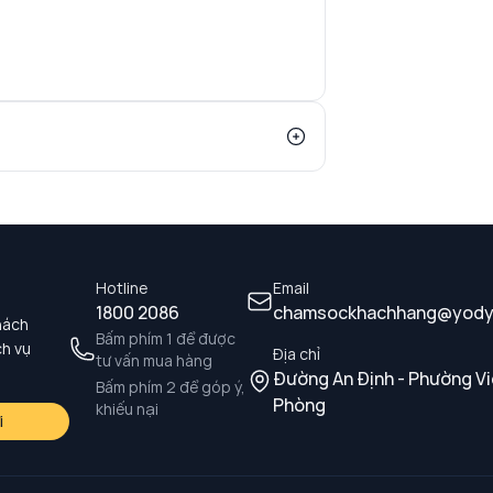
Hotline
Email
1800 2086
chamsockhachhang@yody
hách
Bấm phím 1 để được
ch vụ
Địa chỉ
tư vấn mua hàng
Đường An Định - Phường Vi
Bấm phím 2 để góp ý,
Phòng
khiếu nại
i