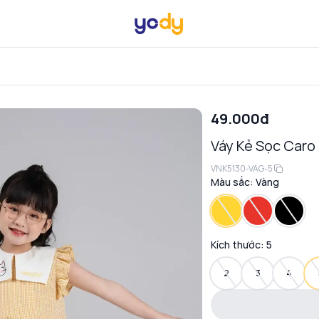
49.000đ
Váy Kẻ Sọc Caro
VNK5130-VAG-5
Màu sắc:
Vàng
Kích thước:
5
2
3
4