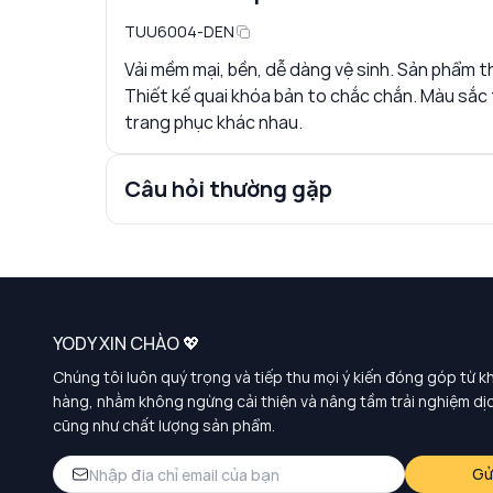
TUU6004-DEN
Vải mềm mại, bền, dễ dàng vệ sinh. Sản phẩm t
Thiết kế quai khóa bản to chắc chắn. Màu sắc t
trang phục khác nhau.
Câu hỏi thường gặp
YODY XIN CHÀO 💖
Chúng tôi luôn quý trọng và tiếp thu mọi ý kiến đóng góp từ k
hàng, nhằm không ngừng cải thiện và nâng tầm trải nghiệm dị
cũng như chất lượng sản phẩm.
Gử