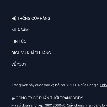
HỆ THỐNG CỬA HÀNG
MUA SẮM
Nam
TIN TỨC
Nữ
DỊCH VỤ KHÁCH HÀNG
Trẻ em
Chính sách khách hàng thân thiết
VỀ YODY
Đồng phục
Chính sách đổi trả
Giới thiệu
Chính sách bảo vệ dữ liệu cá nhân
Tuyển dụng
Trang web này được bảo vệ bởi reCAPTCHA của Google.
Chín
Chính sách thanh toán, giao nhận
@ CÔNG TY CỔ PHẦN THỜI TRANG YODY
Chính sách chất lượng và an toàn sức khoẻ nghề nghiệp
Mã số doanh nghiệp: 0801206940. Giấy chứng nhận đăng ký d