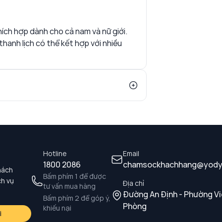
hích hợp dành cho cả nam và nữ giới.
hanh lịch có thể kết hợp với nhiều
Hotline
Email
1800 2086
chamsockhachhang@yody
hách
Bấm phím 1 để được
ch vụ
Địa chỉ
tư vấn mua hàng
Đường An Định - Phường Vi
Bấm phím 2 để góp ý,
Phòng
khiếu nại
i