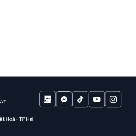
.vn
ệt Hoà - TP Hải