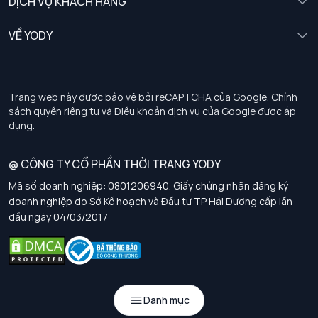
DỊCH VỤ KHÁCH HÀNG
Trẻ em
Chính sách khách hàng thân thiết
VỀ YODY
Đồng phục
Chính sách đổi trả
Giới thiệu
Chính sách bảo vệ dữ liệu cá nhân
Tuyển dụng
Trang web này được bảo vệ bởi reCAPTCHA của Google.
Chính
sách quyền riêng tư
và
Điều khoản dịch vụ
của Google được áp
Chính sách thanh toán, giao nhận
dụng.
Chính sách chất lượng và an toàn sức khoẻ nghề nghiệp
@ CÔNG TY CỔ PHẦN THỜI TRANG YODY
Mã số doanh nghiệp: 0801206940. Giấy chứng nhận đăng ký
Chính sách đơn đồng phục
doanh nghiệp do Sở Kế hoạch và Đầu tư TP Hải Dương cấp lần
đầu ngày 04/03/2017
Hướng dẫn chọn kích thước
Danh mục