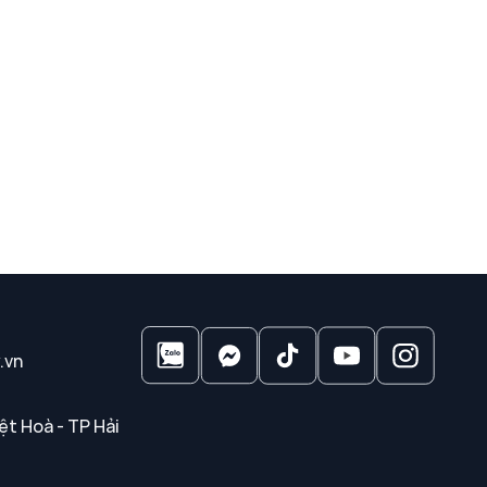
.vn
ệt Hoà - TP Hải