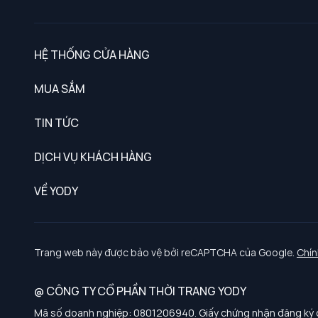
HỆ THỐNG CỬA HÀNG
MUA SẮM
Nam
TIN TỨC
Nữ
DỊCH VỤ KHÁCH HÀNG
Trẻ em
Chính sách khách hàng thân thiết
VỀ YODY
Đồng phục
Chính sách đổi trả
Giới thiệu
Chính sách bảo vệ dữ liệu cá nhân
Tuyển dụng
Trang web này được bảo vệ bởi reCAPTCHA của Google.
Chín
Chính sách thanh toán, giao nhận
@ CÔNG TY CỔ PHẦN THỜI TRANG YODY
Chính sách chất lượng và an toàn sức khoẻ nghề nghiệp
Mã số doanh nghiệp: 0801206940. Giấy chứng nhận đăng ký d