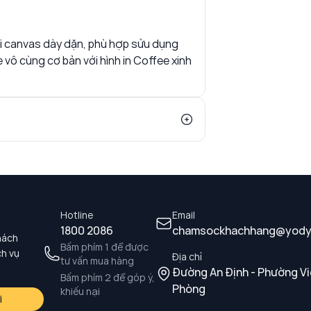
vải canvas dày dặn, phù hợp sửu dụng
vô cùng cơ bản với hình in Coffee xinh
Hotline
Email
1800 2086
chamsockhachhang@yody
hách
Bấm phím 1 để được
ch vụ
Địa chỉ
tư vấn mua hàng
Đường An Định - Phường Vi
Bấm phím 2 để góp ý,
Phòng
khiếu nại
i