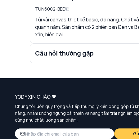
TUN6002-BEE
Túi vải canvas thiết kế basic, đa năng. Chất 
quanh năm. Sản phẩm có 2 phiên bản Đen và Be 
xắn, hiện đại.
Câu hỏi thường gặp
YODY XIN CHÀO 💖
Chúng tôi luôn quý trọng và tiếp thu mọi ý kiến đóng góp từ k
hàng, nhằm không ngừng cải thiện và nâng tầm trải nghiệm dị
cũng như chất lượng sản phẩm.
Gử