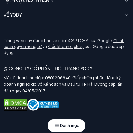
DỊCH VỤ KHÁCH HÀNG
Trẻ em
Chính sách khách hàng thân thiết
VỀ YODY
Đồng phục
Chính sách đổi trả
Giới thiệu
Chính sách bảo vệ dữ liệu cá nhân
Tuyển dụng
Trang web này được bảo vệ bởi reCAPTCHA của Google.
Chính
sách quyền riêng tư
và
Điều khoản dịch vụ
của Google được áp
Chính sách thanh toán, giao nhận
dụng.
Chính sách chất lượng và an toàn sức khoẻ nghề nghiệp
@ CÔNG TY CỔ PHẦN THỜI TRANG YODY
Mã số doanh nghiệp: 0801206940. Giấy chứng nhận đăng ký
Chính sách đơn đồng phục
doanh nghiệp do Sở Kế hoạch và Đầu tư TP Hải Dương cấp lần
đầu ngày 04/03/2017
Hướng dẫn chọn kích thước
Danh mục