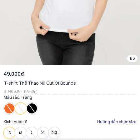
1/6
49.000đ
T-shirt Thể Thao Nữ Out Of Bounds
STN6038-TRA-S
Màu sắc:
Trắng
Kích thước:
S
Hướng dẫn chọn size
S
M
L
XL
2XL