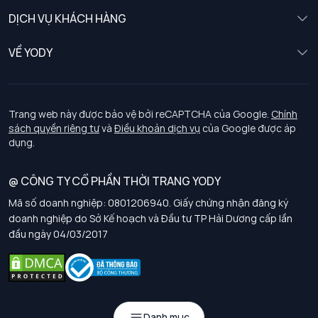
Nữ
DỊCH VỤ KHÁCH HÀNG
Trẻ em
Chính sách khách hàng thân thiết
VỀ YODY
Đồng phục
Chính sách đổi trả
Giới thiệu
Chính sách bảo vệ dữ liệu cá nhân
Tuyển dụng
Trang web này được bảo vệ bởi reCAPTCHA của Google.
Chính
sách quyền riêng tư
và
Điều khoản dịch vụ
của Google được áp
Chính sách thanh toán, giao nhận
dụng.
Chính sách chất lượng và an toàn sức khoẻ nghề nghiệp
@ CÔNG TY CỔ PHẦN THỜI TRANG YODY
Mã số doanh nghiệp: 0801206940. Giấy chứng nhận đăng ký
Chính sách đơn đồng phục
doanh nghiệp do Sở Kế hoạch và Đầu tư TP Hải Dương cấp lần
đầu ngày 04/03/2017
Hướng dẫn chọn kích thước
Danh mục