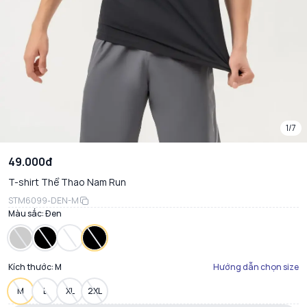
1/7
49.000đ
T-shirt Thể Thao Nam Run
STM6099-DEN-M
Màu sắc:
Đen
Kích thước:
M
Hướng dẫn chọn size
M
L
XL
2XL