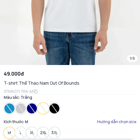
1/6
49.000đ
T-shirt Thể Thao Nam Out Of Bounds
STM6071-TRA-M
Màu sắc:
Trắng
Kích thước:
M
Hướng dẫn chọn size
M
L
XL
2XL
3XL