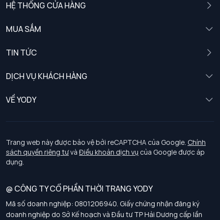
HỆ THỐNG CỬA HÀNG
MUA SẮM
Nam
TIN TỨC
Nữ
DỊCH VỤ KHÁCH HÀNG
Trẻ em
Chính sách khách hàng thân thiết
VỀ YODY
Đồng phục
Chính sách đổi trả
Giới thiệu
Chính sách bảo vệ dữ liệu cá nhân
Tuyển dụng
Trang web này được bảo vệ bởi reCAPTCHA của Google.
Chính
sách quyền riêng tư
và
Điều khoản dịch vụ
của Google được áp
Chính sách thanh toán, giao nhận
dụng.
Chính sách chất lượng và an toàn sức khoẻ nghề nghiệp
@ CÔNG TY CỔ PHẦN THỜI TRANG YODY
Mã số doanh nghiệp: 0801206940. Giấy chứng nhận đăng ký
Chính sách đơn đồng phục
doanh nghiệp do Sở Kế hoạch và Đầu tư TP Hải Dương cấp lần