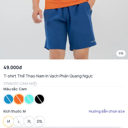
1/6
49.000đ
T-shirt Thể Thao Nam In Vạch Phản Quang Ngực
STM6057-CAM-M
Màu sắc:
Cam
Kích thước:
M
Hướng dẫn chọn size
M
L
XL
2XL