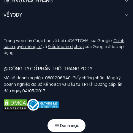
DỊCH VỤ KHÁCH HÀNG
Trẻ em
Chính sách khách hàng thân thiết
VỀ YODY
Đồng phục
Chính sách đổi trả
Giới thiệu
Chính sách bảo vệ dữ liệu cá nhân
Tuyển dụng
Trang web này được bảo vệ bởi reCAPTCHA của Google.
Chính
sách quyền riêng tư
và
Điều khoản dịch vụ
của Google được áp
Chính sách thanh toán, giao nhận
dụng.
Chính sách chất lượng và an toàn sức khoẻ nghề nghiệp
@ CÔNG TY CỔ PHẦN THỜI TRANG YODY
Mã số doanh nghiệp: 0801206940. Giấy chứng nhận đăng ký
Chính sách đơn đồng phục
doanh nghiệp do Sở Kế hoạch và Đầu tư TP Hải Dương cấp lần
đầu ngày 04/03/2017
Hướng dẫn chọn kích thước
Danh mục