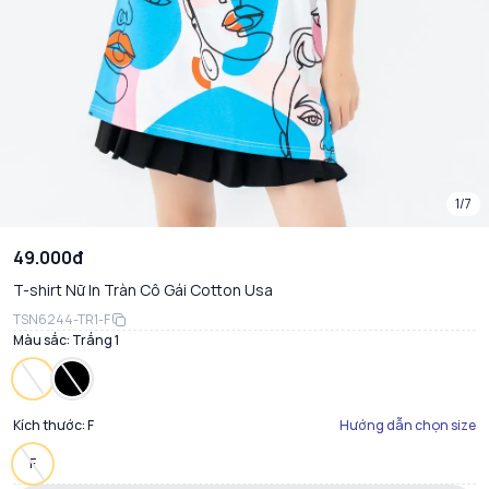
1/7
49.000đ
T-shirt Nữ In Tràn Cô Gái Cotton Usa
TSN6244-TR1-F
Màu sắc:
Trắng 1
Kích thước:
F
Hướng dẫn chọn size
F