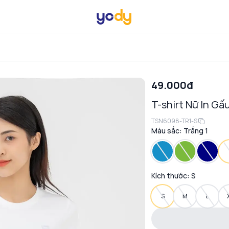
49.000đ
T-shirt Nữ In Gấ
TSN6098-TR1-S
Màu sắc:
Trắng 1
Kích thước:
S
S
M
L