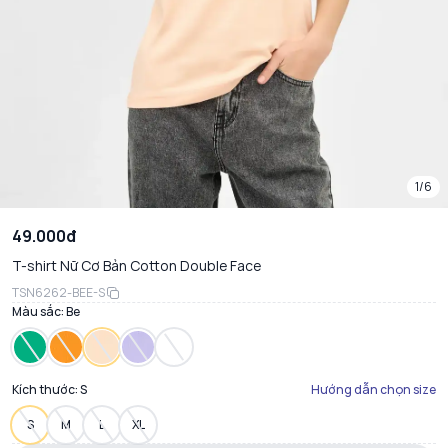
1/6
49.000đ
T-shirt Nữ Cơ Bản Cotton Double Face
TSN6262-BEE-S
Màu sắc:
Be
Kích thước:
S
Hướng dẫn chọn size
S
M
L
XL