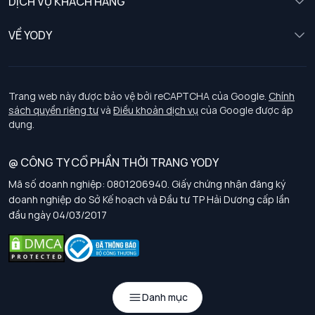
DỊCH VỤ KHÁCH HÀNG
Trẻ em
Chính sách khách hàng thân thiết
VỀ YODY
Đồng phục
Chính sách đổi trả
Giới thiệu
Chính sách bảo vệ dữ liệu cá nhân
Tuyển dụng
Trang web này được bảo vệ bởi reCAPTCHA của Google.
Chính
sách quyền riêng tư
và
Điều khoản dịch vụ
của Google được áp
Chính sách thanh toán, giao nhận
dụng.
Chính sách chất lượng và an toàn sức khoẻ nghề nghiệp
@ CÔNG TY CỔ PHẦN THỜI TRANG YODY
Mã số doanh nghiệp: 0801206940. Giấy chứng nhận đăng ký
Chính sách đơn đồng phục
doanh nghiệp do Sở Kế hoạch và Đầu tư TP Hải Dương cấp lần
đầu ngày 04/03/2017
Hướng dẫn chọn kích thước
Danh mục