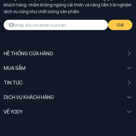
khách hàng, nhằm không ngừng cải thiện và nâng tầm trải nghiệm
dịch vụ cũng như chất lượng sản phẩm.
Gửi
HỆ THỐNG CỬA HÀNG
MUA SẮM
Nam
TIN TỨC
Nữ
DỊCH VỤ KHÁCH HÀNG
Trẻ em
Chính sách khách hàng thân thiết
VỀ YODY
Đồng phục
Chính sách đổi trả
Giới thiệu
Chính sách bảo vệ dữ liệu cá nhân