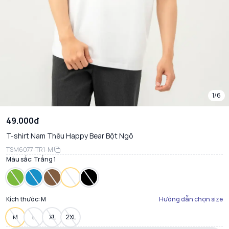
1/6
49.000đ
T-shirt Nam Thêu Happy Bear Bột Ngô
TSM6077-TR1-M
Màu sắc:
Trắng 1
Kích thước:
M
Hướng dẫn chọn size
M
L
XL
2XL