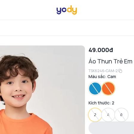
49.000đ
Áo Thun Trẻ Em
TSK6246-CAM-2
Màu sắc:
Cam
Kích thước:
2
2
4
6