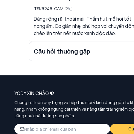
TSK6246-CAM-2
Dáng rộng rãi thoải mái. Thấm hút mồ hôi tốt, 
nóng ẩm. Co giãn nhẹ, phù hợp với chuyển động
chèo lên trên nền nước xanh độc đáo.
Câu hỏi thường gặp
YODY XIN CHÀO 💖
Chúng tôi luôn quý trọng và tiếp thu mọi ý kiến đóng góp từ k
hàng, nhằm không ngừng cải thiện và nâng tầm trải nghiệm dị
cũng như chất lượng sản phẩm.
Gử