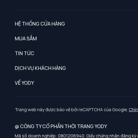
HỆ THỐNG CỬA HÀNG
MUA SẮM
Nam
TIN TỨC
Nữ
DỊCH VỤ KHÁCH HÀNG
Trẻ em
Chính sách khách hàng thân thiết
VỀ YODY
Đồng phục
Chính sách đổi trả
Giới thiệu
Chính sách bảo vệ dữ liệu cá nhân
Tuyển dụng
Trang web này được bảo vệ bởi reCAPTCHA của Google.
Chín
Chính sách thanh toán, giao nhận
@ CÔNG TY CỔ PHẦN THỜI TRANG YODY
Chính sách chất lượng và an toàn sức khoẻ nghề nghiệp
Mã số doanh nghiệp: 0801206940. Giấy chứng nhận đăng ký d