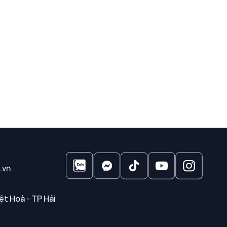
.vn
ệt Hoà - TP Hải