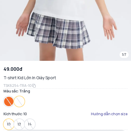
1/7
49.000đ
T-shirt Kid Lớn In Giày Sport
TSK6254-TRA-10
Màu sắc:
Trắng
Kích thước:
10
Hướng dẫn chọn size
10
12
14