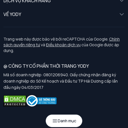
DỊCH VỤ KHÁCH HÀNG
Trẻ em
Chính sách khách hàng thân thiết
VỀ YODY
Đồng phục
Chính sách đổi trả
Giới thiệu
Chính sách bảo vệ dữ liệu cá nhân
Tuyển dụng
Trang web này được bảo vệ bởi reCAPTCHA của Google.
Chính
sách quyền riêng tư
và
Điều khoản dịch vụ
của Google được áp
Chính sách thanh toán, giao nhận
dụng.
Chính sách chất lượng và an toàn sức khoẻ nghề nghiệp
@ CÔNG TY CỔ PHẦN THỜI TRANG YODY
Mã số doanh nghiệp: 0801206940. Giấy chứng nhận đăng ký
Chính sách đơn đồng phục
doanh nghiệp do Sở Kế hoạch và Đầu tư TP Hải Dương cấp lần
đầu ngày 04/03/2017
Hướng dẫn chọn kích thước
Danh mục