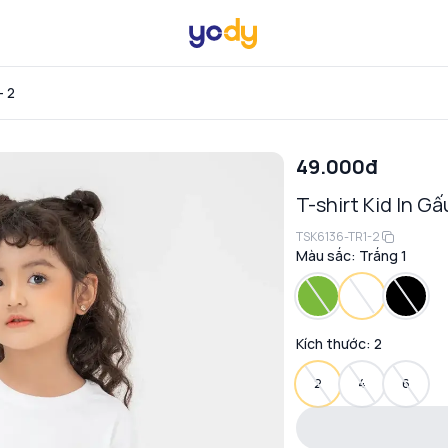
- 2
49.000đ
T-shirt Kid In 
TSK6136-TR1-2
Màu sắc:
Trắng 1
Kích thước:
2
2
4
6