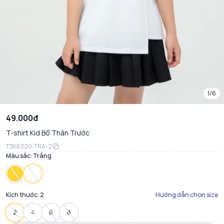
1/6
49.000đ
T-shirt Kid Bổ Thân Trước
TSK6320-TRA-2
Màu sắc:
Trắng
Kích thước:
2
Hướng dẫn chọn size
2
4
6
8