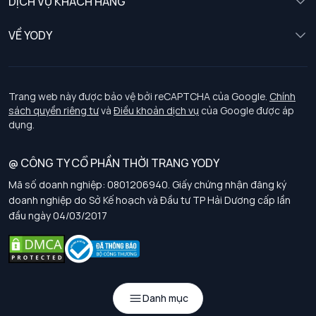
DỊCH VỤ KHÁCH HÀNG
Trẻ em
Chính sách khách hàng thân thiết
VỀ YODY
Đồng phục
Chính sách đổi trả
Giới thiệu
Chính sách bảo vệ dữ liệu cá nhân
Tuyển dụng
Trang web này được bảo vệ bởi reCAPTCHA của Google.
Chính
sách quyền riêng tư
và
Điều khoản dịch vụ
của Google được áp
Chính sách thanh toán, giao nhận
dụng.
Chính sách chất lượng và an toàn sức khoẻ nghề nghiệp
@ CÔNG TY CỔ PHẦN THỜI TRANG YODY
Mã số doanh nghiệp: 0801206940. Giấy chứng nhận đăng ký
Chính sách đơn đồng phục
doanh nghiệp do Sở Kế hoạch và Đầu tư TP Hải Dương cấp lần
đầu ngày 04/03/2017
Hướng dẫn chọn kích thước
Danh mục