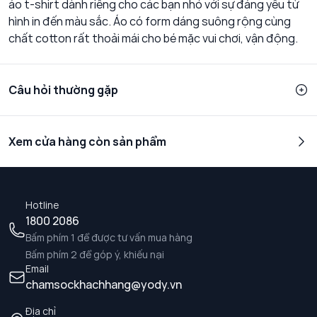
áo t-shirt dành riêng cho các bạn nhỏ với sự đáng yêu từ
hình in đến màu sắc. Áo có form dáng suông rộng cùng
chất cotton rất thoải mái cho bé mặc vui chơi, vận động.
Câu hỏi thường gặp
Xem cửa hàng còn sản phẩm
Hotline
1800 2086
Bấm phím 1 để được tư vấn mua hàng
Bấm phím 2 để góp ý, khiếu nại
Email
chamsockhachhang@yody.vn
Địa chỉ