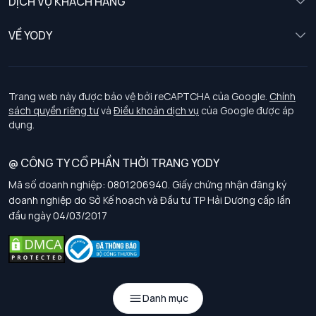
DỊCH VỤ KHÁCH HÀNG
Trẻ em
Chính sách khách hàng thân thiết
VỀ YODY
Đồng phục
Chính sách đổi trả
Giới thiệu
Chính sách bảo vệ dữ liệu cá nhân
Tuyển dụng
Trang web này được bảo vệ bởi reCAPTCHA của Google.
Chính
sách quyền riêng tư
và
Điều khoản dịch vụ
của Google được áp
Chính sách thanh toán, giao nhận
dụng.
Chính sách chất lượng và an toàn sức khoẻ nghề nghiệp
@ CÔNG TY CỔ PHẦN THỜI TRANG YODY
Mã số doanh nghiệp: 0801206940. Giấy chứng nhận đăng ký
Chính sách đơn đồng phục
doanh nghiệp do Sở Kế hoạch và Đầu tư TP Hải Dương cấp lần
đầu ngày 04/03/2017
Hướng dẫn chọn kích thước
Danh mục