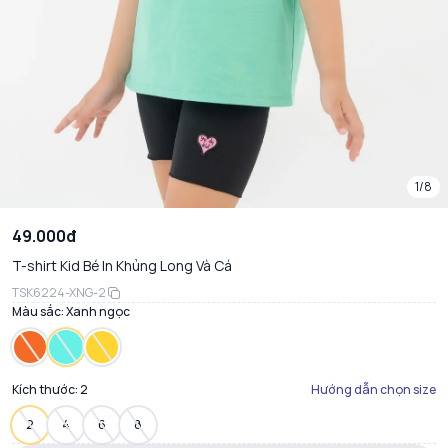
1/8
49.000đ
T-shirt Kid Bé In Khủng Long Và Cá
TSK6224-XNG-2
Màu sắc:
Xanh ngọc
Kích thước:
2
Hướng dẫn chọn size
2
4
6
8