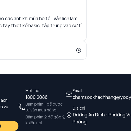
o các anh khi mùa hè tới. Vẫn lịch lãm
 tay thiết kế basic, tập trung vào sự tỉ
Hotline
Email
1800 2086
chamsockhachhang@yody
hách
Bấm phím 1 để được
ch vụ
Địa chỉ
tư vấn mua hàng
Đường An Định - Phường Vi
Bấm phím 2 để góp ý,
Phòng
khiếu nại
i