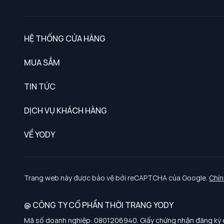
HỆ THỐNG CỬA HÀNG
MUA SẮM
Nam
TIN TỨC
Nữ
DỊCH VỤ KHÁCH HÀNG
Trẻ em
Chính sách khách hàng thân thiết
VỀ YODY
Đồng phục
Chính sách đổi trả
Giới thiệu
Chính sách bảo vệ dữ liệu cá nhân
Tuyển dụng
Trang web này được bảo vệ bởi reCAPTCHA của Google.
Chín
Chính sách thanh toán, giao nhận
@ CÔNG TY CỔ PHẦN THỜI TRANG YODY
Chính sách chất lượng và an toàn sức khoẻ nghề nghiệp
Mã số doanh nghiệp: 0801206940. Giấy chứng nhận đăng ký d