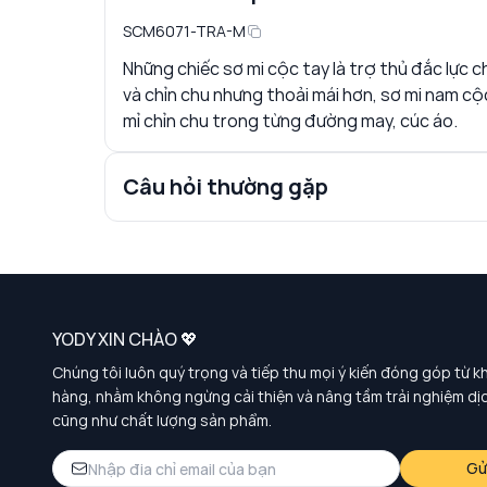
SCM6071-TRA-M
Những chiếc sơ mi cộc tay là trợ thủ đắc lực ch
và chỉn chu nhưng thoải mái hơn, sơ mi nam cộc
mỉ chỉn chu trong từng đường may, cúc áo.
Câu hỏi thường gặp
YODY XIN CHÀO 💖
Chúng tôi luôn quý trọng và tiếp thu mọi ý kiến đóng góp từ k
hàng, nhằm không ngừng cải thiện và nâng tầm trải nghiệm dị
cũng như chất lượng sản phẩm.
Gử