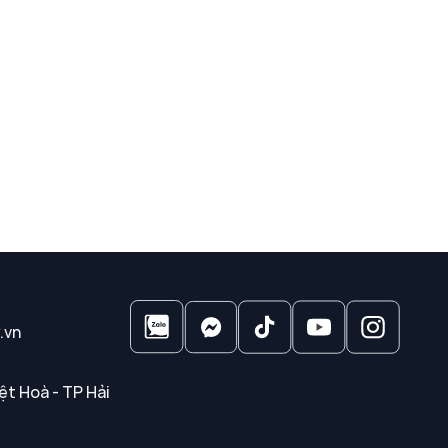
.vn
ệt Hoà - TP Hải