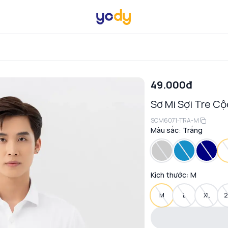
49.000đ
Sơ Mi Sợi Tre C
SCM6071-TRA-M
Màu sắc:
Trắng
Kích thước:
M
M
L
XL
2