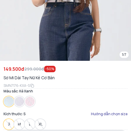
1/7
149.500đ
299.000đ
-
50
%
Sơ Mi Dài Tay Nữ Kẻ Cơ Bản
SMN7176-KXA-S
Màu sắc:
Kẻ Xanh
Kích thước:
S
Hướng dẫn chọn size
S
M
L
XL