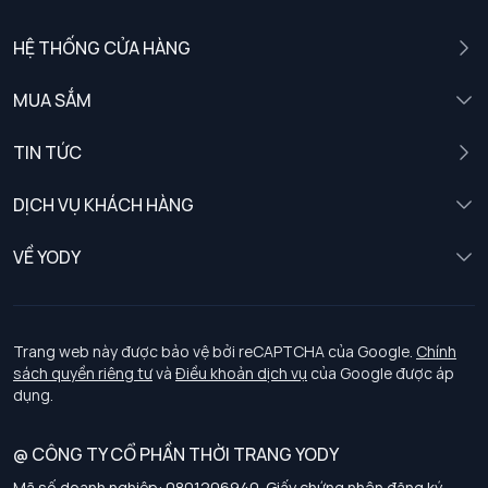
HỆ THỐNG CỬA HÀNG
MUA SẮM
Nam
TIN TỨC
Nữ
DỊCH VỤ KHÁCH HÀNG
Trẻ em
Chính sách khách hàng thân thiết
VỀ YODY
Đồng phục
Chính sách đổi trả
Giới thiệu
Chính sách bảo vệ dữ liệu cá nhân
Tuyển dụng
Trang web này được bảo vệ bởi reCAPTCHA của Google.
Chính
sách quyền riêng tư
và
Điều khoản dịch vụ
của Google được áp
Chính sách thanh toán, giao nhận
dụng.
Chính sách chất lượng và an toàn sức khoẻ nghề nghiệp
@ CÔNG TY CỔ PHẦN THỜI TRANG YODY
Mã số doanh nghiệp: 0801206940. Giấy chứng nhận đăng ký