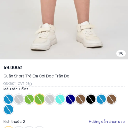
1/6
49.000đ
Quần Short Trẻ Em Cơi Dọc Trần Đè
QSK6011-CVT-2
Màu sắc:
Cổ vịt
Kích thước:
2
Hướng dẫn chọn size