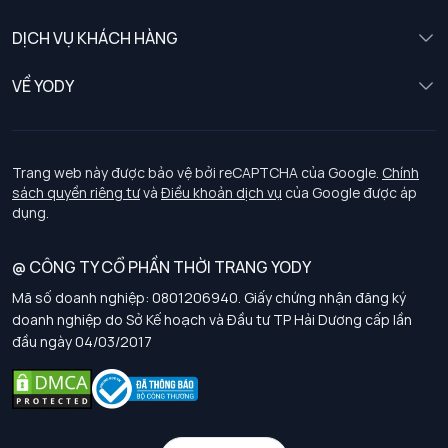
Nữ
DỊCH VỤ KHÁCH HÀNG
Trẻ em
Chính sách khách hàng thân thiết
VỀ YODY
Đồng phục
Chính sách đổi trả
Giới thiệu
Chính sách bảo vệ dữ liệu cá nhân
Tuyển dụng
Trang web này được bảo vệ bởi reCAPTCHA của Google.
Chính
sách quyền riêng tư
và
Điều khoản dịch vụ
của Google được áp
Chính sách thanh toán, giao nhận
dụng.
Chính sách chất lượng và an toàn sức khoẻ nghề nghiệp
@ CÔNG TY CỔ PHẦN THỜI TRANG YODY
Mã số doanh nghiệp: 0801206940. Giấy chứng nhận đăng ký
Chính sách đơn đồng phục
doanh nghiệp do Sở Kế hoạch và Đầu tư TP Hải Dương cấp lần
đầu ngày 04/03/2017
Hướng dẫn chọn kích thước