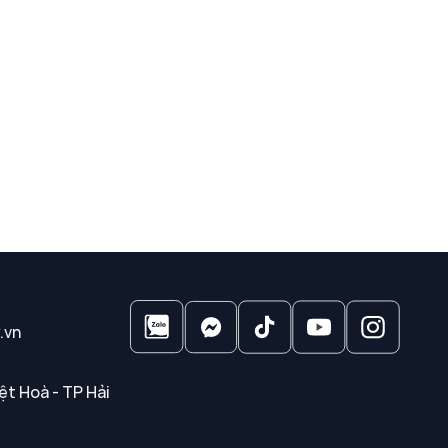
.vn
ệt Hoà - TP Hải