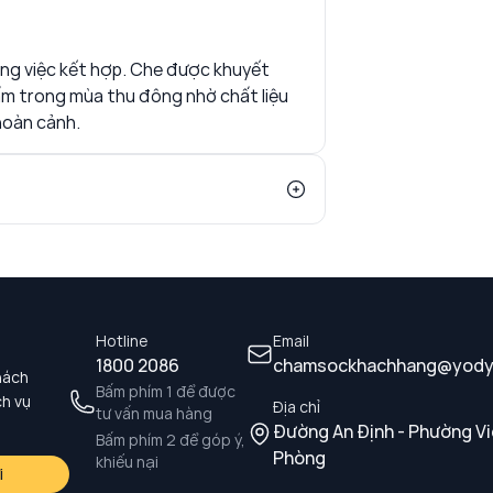
rong việc kết hợp. Che được khuyết
ấm trong mùa thu đông nhờ chất liệu
hoàn cảnh.
Hotline
Email
1800 2086
chamsockhachhang@yody
hách
Bấm phím 1 để được
ch vụ
Địa chỉ
tư vấn mua hàng
Đường An Định - Phường Vi
Bấm phím 2 để góp ý,
Phòng
khiếu nại
i