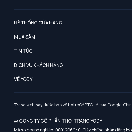
HỆ THỐNG CỬA HÀNG
MUA SẮM
Nam
TIN TỨC
Nữ
DỊCH VỤ KHÁCH HÀNG
Trẻ em
Chính sách khách hàng thân thiết
VỀ YODY
Đồng phục
Chính sách đổi trả
Giới thiệu
Chính sách bảo vệ dữ liệu cá nhân
Tuyển dụng
Trang web này được bảo vệ bởi reCAPTCHA của Google.
Chín
Chính sách thanh toán, giao nhận
@ CÔNG TY CỔ PHẦN THỜI TRANG YODY
Chính sách chất lượng và an toàn sức khoẻ nghề nghiệp
Mã số doanh nghiệp: 0801206940. Giấy chứng nhận đăng ký d