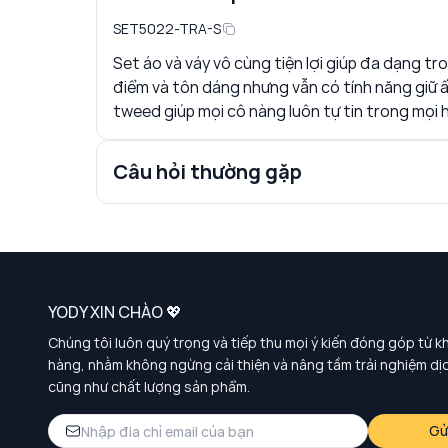
SET5022-TRA-S
Set áo và váy vô cùng tiện lợi giúp đa dạng t
điểm và tôn dáng nhưng vẫn có tính năng giữ 
tweed giúp mọi cô nàng luôn tự tin trong mọi 
Câu hỏi thường gặp
YODY XIN CHÀO 💖
Chúng tôi luôn quý trọng và tiếp thu mọi ý kiến đóng góp từ k
hàng, nhằm không ngừng cải thiện và nâng tầm trải nghiệm dị
cũng như chất lượng sản phẩm.
Gử