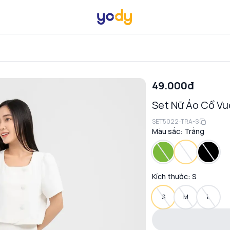
49.000đ
Set Nữ Áo Cổ Vu
SET5022-TRA-S
Màu sắc:
Trắng
Kích thước:
S
S
M
L