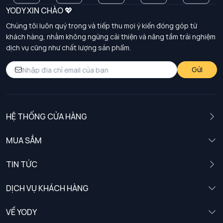
YODY XIN CHÀO 💖
Chúng tôi luôn quý trọng và tiếp thu mọi ý kiến đóng góp từ
khách hàng, nhằm không ngừng cải thiện và nâng tầm trải nghiệm
dịch vụ cũng như chất lượng sản phẩm.
Gửi
HỆ THỐNG CỬA HÀNG
MUA SẮM
Nam
TIN TỨC
Nữ
DỊCH VỤ KHÁCH HÀNG
Trẻ em
Chính sách khách hàng thân thiết
VỀ YODY