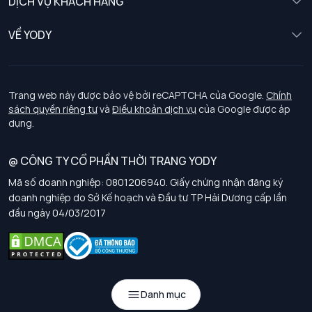
DỊCH VỤ KHÁCH HÀNG
Trẻ em
Chính sách khách hàng thân thiết
VỀ YODY
Đồng phục
Chính sách đổi trả
Giới thiệu
Chính sách bảo vệ dữ liệu cá nhân
Tuyển dụng
Trang web này được bảo vệ bởi reCAPTCHA của Google.
Chính
sách quyền riêng tư
và
Điều khoản dịch vụ
của Google được áp
Chính sách thanh toán, giao nhận
dụng.
Chính sách chất lượng và an toàn sức khoẻ nghề nghiệp
@ CÔNG TY CỔ PHẦN THỜI TRANG YODY
Mã số doanh nghiệp: 0801206940. Giấy chứng nhận đăng ký
Chính sách đơn đồng phục
doanh nghiệp do Sở Kế hoạch và Đầu tư TP Hải Dương cấp lần
đầu ngày 04/03/2017
Hướng dẫn chọn kích thước
Danh mục