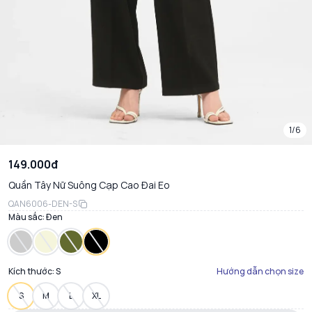
1/6
149.000đ
Quần Tây Nữ Suông Cạp Cao Đai Eo
QAN6006-DEN-S
Màu sắc:
Đen
Kích thước:
S
Hướng dẫn chọn size
S
M
L
XL