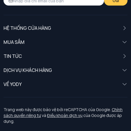
Gửi
HỆ THỐNG CỬA HÀNG
MUA SẮM
Nam
TIN TỨC
Nữ
DỊCH VỤ KHÁCH HÀNG
Trẻ em
Chính sách khách hàng thân thiết
VỀ YODY
Đồng phục
Chính sách đổi trả
Giới thiệu
Chính sách bảo vệ dữ liệu cá nhân
Tuyển dụng
Trang web này được bảo vệ bởi reCAPTCHA của Google.
Chính
sách quyền riêng tư
và
Điều khoản dịch vụ
của Google được áp
Chính sách thanh toán, giao nhận
dụng.