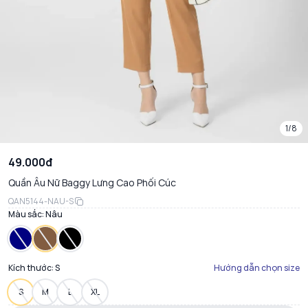
1/8
49.000đ
Quần Âu Nữ Baggy Lưng Cao Phối Cúc
QAN5144-NAU-S
Màu sắc:
Nâu
Kích thước:
S
Hướng dẫn chọn size
S
M
L
XL