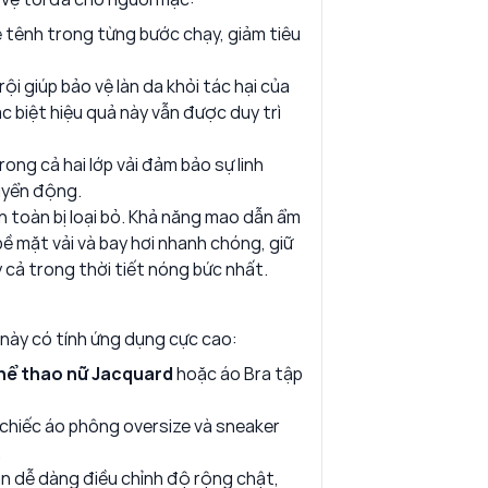
 tênh trong từng bước chạy, giảm tiêu
i giúp bảo vệ làn da khỏi tác hại của
c biệt hiệu quả này vẫn được duy trì
ng cả hai lớp vải đảm bảo sự linh
uyển động.
n toàn bị loại bỏ. Khả năng mao dẫn ẩm
ề mặt vải và bay hơi nhanh chóng, giữ
 cả trong thời tiết nóng bức nhất.
này có tính ứng dụng cực cao:
hể thao nữ Jacquard
hoặc áo Bra tập
chiếc áo phông oversize và sneaker
.
bạn dễ dàng điều chỉnh độ rộng chật,