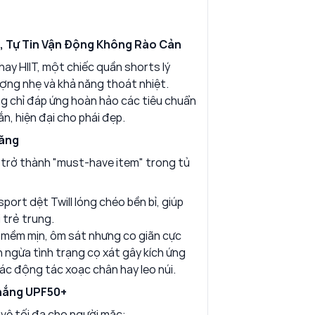
ẹ, Tự Tin Vận Động Không Rào Cản
y HIIT, một chiếc quần shorts lý
ượng nhẹ và khả năng thoát nhiệt.
g chỉ đáp ứng hoàn hảo các tiêu chuẩn
, hiện đại cho phái đẹp.
năng
y trở thành "must-have item" trong tủ
sport dệt Twill lóng chéo bền bỉ, giúp
 trẻ trung.
 mềm mịn, ôm sát nhưng co giãn cực
n ngừa tình trạng cọ xát gây kích ứng
 các động tác xoạc chân hay leo núi.
 nắng UPF50+
 vệ tối đa cho người mặc: