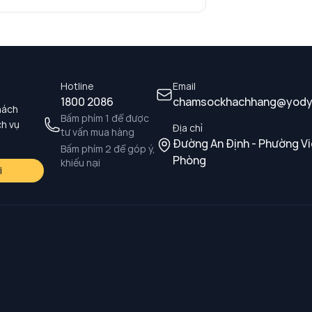
Hotline
Email
1800 2086
chamsockhachhang@yody
hách
Bấm phím 1 để được
ch vụ
Địa chỉ
tư vấn mua hàng
Đường An Định - Phường Vi
Bấm phím 2 để góp ý,
Phòng
khiếu nại
i