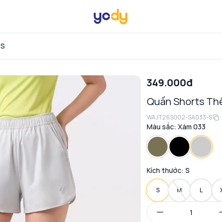
 S
349.000đ
Quần Shorts Thể
WAJT26S002-SA033-S
Màu sắc:
Xám 033
Kích thước:
S
S
M
L