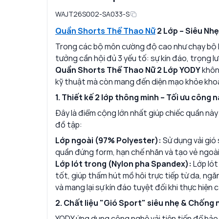
WAJT26S002-SA033-S
Quần Shorts Thể Thao Nữ
2 Lớp – Siêu Nh
Trong các bộ môn cường độ cao như chạy bộ ha
tưởng cần hội đủ 3 yếu tố: sự kín đáo, trọng l
Quần Shorts Thể Thao Nữ 2 Lớp YODY
khôn
kỹ thuật mà còn mang đến diện mạo khỏe khoắn
1. Thiết kế 2 lớp thông minh – Tối ưu công 
Đây là điểm cộng lớn nhất giúp chiếc quần nà
đồ tập:
Lớp ngoài (97% Polyester):
Sử dụng vải gió 
quần đứng form, hạn chế nhăn và tạo vẻ ngoài
Lớp lót trong (Nylon pha Spandex):
Lớp lót
tốt, giúp thấm hút mồ hôi trực tiếp từ da, ngă
và mang lại sự kín đáo tuyệt đối khi thực hiện
2. Chất liệu "Gió Sport" siêu nhẹ & Chống
YODY ứng dụng công nghệ vải tiên tiến để bảo