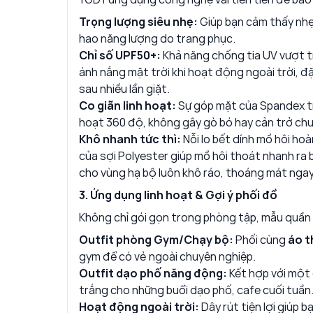
Trọng lượng siêu nhẹ:
Giúp bạn cảm thấy nhẹ
hao năng lượng do trang phục.
Chỉ số UPF50+:
Khả năng chống tia UV vượt trộ
ánh nắng mặt trời khi hoạt động ngoài trời, đặ
sau nhiều lần giặt.
Co giãn linh hoạt:
Sự góp mặt của Spandex tro
hoạt 360 độ, không gây gò bó hay cản trở ch
Khô nhanh tức thì:
Nỗi lo bết dính mồ hôi hoà
của sợi Polyester giúp mồ hôi thoát nhanh ra b
cho vùng hạ bộ luôn khô ráo, thoáng mát ngay
3. Ứng dụng linh hoạt & Gợi ý phối đồ
Không chỉ gói gọn trong phòng tập, mẫu quần 
Outfit phòng Gym/Chạy bộ:
Phối cùng
áo t
gym để có vẻ ngoài chuyên nghiệp.
Outfit dạo phố năng động:
Kết hợp với một 
trắng cho những buổi dạo phố, cafe cuối tuần
Hoạt động ngoài trời:
Dây rút tiện lợi giúp 