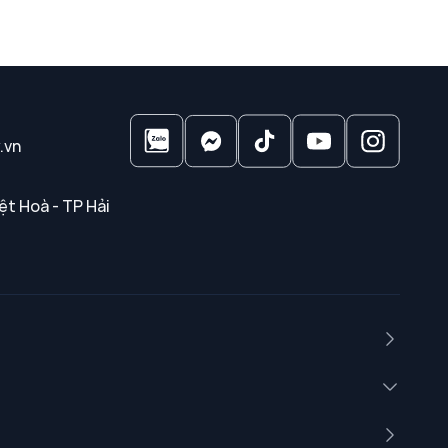
.vn
ệt Hoà - TP Hải