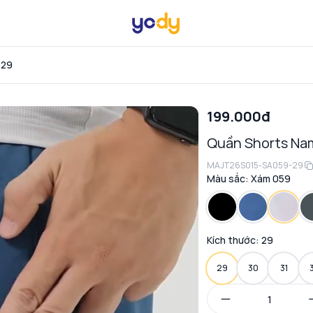
 29
199.000đ
Quần Shorts Nam
MAJT26S015-SA059-29
Màu sắc:
Xám 059
Kích thước:
29
29
30
31