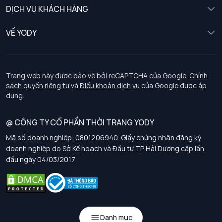
Nữ
DỊCH VỤ KHÁCH HÀNG
Trẻ em
Chính sách khách hàng thân thiết
VỀ YODY
Đồng phục
Chính sách đổi trả
Giới thiệu
Chính sách bảo vệ dữ liệu cá nhân
Tuyển dụng
Trang web này được bảo vệ bởi reCAPTCHA của Google.
Chính
sách quyền riêng tư
và
Điều khoản dịch vụ
của Google được áp
Chính sách thanh toán, giao nhận
dụng.
Chính sách chất lượng và an toàn sức khoẻ nghề nghiệp
@ CÔNG TY CỔ PHẦN THỜI TRANG YODY
Mã số doanh nghiệp: 0801206940. Giấy chứng nhận đăng ký
Chính sách đơn đồng phục
doanh nghiệp do Sở Kế hoạch và Đầu tư TP Hải Dương cấp lần
đầu ngày 04/03/2017
Hướng dẫn chọn kích thước
Danh mục