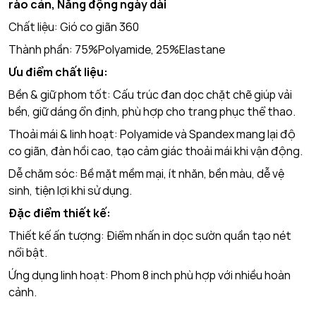
rào cản, Năng động ngày dài
Chất liệu: Gió co giãn 360
Thành phần: 75%Polyamide, 25%Elastane
Ưu điểm chất liệu:
Bền & giữ phom tốt: Cấu trúc đan dọc chặt chẽ giúp vải
bền, giữ dáng ổn định, phù hợp cho trang phục thể thao.
Thoải mái & linh hoạt: Polyamide và Spandex mang lại độ
co giãn, đàn hồi cao, tạo cảm giác thoải mái khi vận động.
Dễ chăm sóc: Bề mặt mềm mại, ít nhăn, bền màu, dễ vệ
sinh, tiện lợi khi sử dụng.
Đặc điểm thiết kế:
Thiết kế ấn tượng: Điểm nhấn in dọc sườn quần tạo nét
nổi bật.
Ứng dụng linh hoạt: Phom 8 inch phù hợp với nhiều hoàn
cảnh.