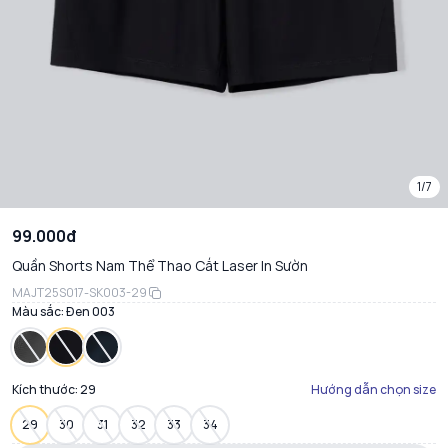
1/7
99.000đ
Quần Shorts Nam Thể Thao Cắt Laser In Sườn
MAJT25S017-SK003-29
Màu sắc:
Đen 003
Kích thước:
29
Hướng dẫn chọn size
29
30
31
32
33
34