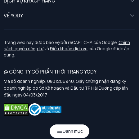
DỊCH VỤ KHÁCH HÀNG
Trẻ em
Chính sách khách hàng thân thiết
VỀ YODY
Đồng phục
Chính sách đổi trả
Giới thiệu
Chính sách bảo vệ dữ liệu cá nhân
Tuyển dụng
Trang web này được bảo vệ bởi reCAPTCHA của Google.
Chính
sách quyền riêng tư
và
Điều khoản dịch vụ
của Google được áp
Chính sách thanh toán, giao nhận
dụng.
Chính sách chất lượng và an toàn sức khoẻ nghề nghiệp
@ CÔNG TY CỔ PHẦN THỜI TRANG YODY
Mã số doanh nghiệp: 0801206940. Giấy chứng nhận đăng ký
Chính sách đơn đồng phục
doanh nghiệp do Sở Kế hoạch và Đầu tư TP Hải Dương cấp lần
đầu ngày 04/03/2017
Hướng dẫn chọn kích thước
Danh mục