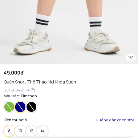
1/7
49.000đ
Quần Short Thể Thao Kid Khóa Sườn
SQK6004-TIT-8
Màu sắc:
Tím than
Kích thước:
8
Hướng dẫn chọn size
8
10
12
14