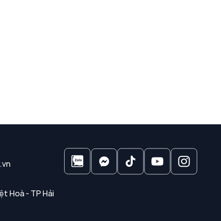
.vn
ệt Hoà - TP Hải