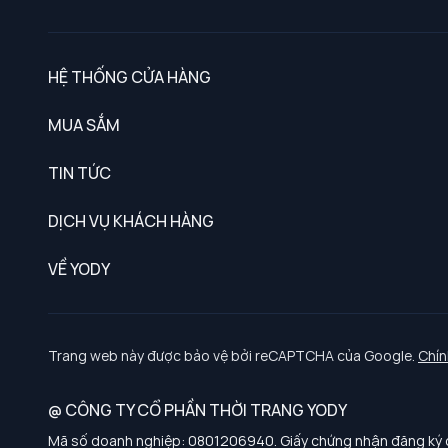
HỆ THỐNG CỬA HÀNG
MUA SẮM
Nam
TIN TỨC
Nữ
DỊCH VỤ KHÁCH HÀNG
Trẻ em
Chính sách khách hàng thân thiết
VỀ YODY
Đồng phục
Chính sách đổi trả
Giới thiệu
Chính sách bảo vệ dữ liệu cá nhân
Tuyển dụng
Trang web này được bảo vệ bởi reCAPTCHA của Google.
Chín
Chính sách thanh toán, giao nhận
@ CÔNG TY CỔ PHẦN THỜI TRANG YODY
Chính sách chất lượng và an toàn sức khoẻ nghề nghiệp
Mã số doanh nghiệp: 0801206940. Giấy chứng nhận đăng ký d