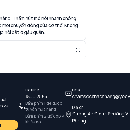
nhàng. Thấm hút mồ hôi nhanh chóng
ho mọi chuyển động của cơ thể. Không
ogo nổi bật ở gấu quần.
Hotline
Email
1800 2086
chamsockhachhang@yody
hách
Bấm phím 1 để được
ch vụ
Địa chỉ
tư vấn mua hàng
Đường An Định - Phường Vi
Bấm phím 2 để góp ý,
Phòng
khiếu nại
i