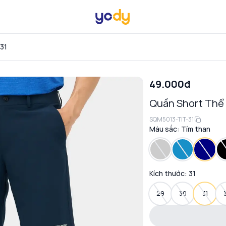
 31
49.000đ
Quần Short Thể
SQM5013-TIT-31
Màu sắc:
Tím than
Kích thước:
31
29
30
31