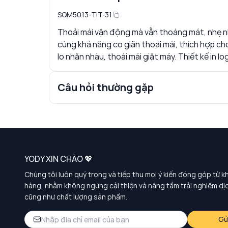
SQM5013-TIT-31
Thoải mái vận động mà vẫn thoáng mát, nhẹ 
cùng khả năng co giãn thoải mái, thích hợp c
lo nhăn nhàu, thoải mái giặt máy. Thiết kế in l
Câu hỏi thường gặp
YODY XIN CHÀO 💖
Chúng tôi luôn quý trọng và tiếp thu mọi ý kiến đóng góp từ k
hàng, nhằm không ngừng cải thiện và nâng tầm trải nghiệm dị
cũng như chất lượng sản phẩm.
Gử