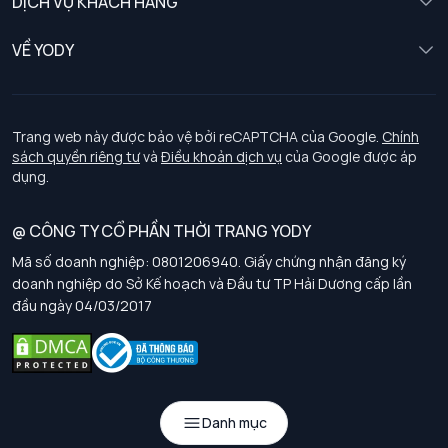
DỊCH VỤ KHÁCH HÀNG
Trẻ em
Chính sách khách hàng thân thiết
VỀ YODY
Đồng phục
Chính sách đổi trả
Giới thiệu
Chính sách bảo vệ dữ liệu cá nhân
Tuyển dụng
Trang web này được bảo vệ bởi reCAPTCHA của Google.
Chính
sách quyền riêng tư
và
Điều khoản dịch vụ
của Google được áp
Chính sách thanh toán, giao nhận
dụng.
Chính sách chất lượng và an toàn sức khoẻ nghề nghiệp
@ CÔNG TY CỔ PHẦN THỜI TRANG YODY
Mã số doanh nghiệp: 0801206940. Giấy chứng nhận đăng ký
Chính sách đơn đồng phục
doanh nghiệp do Sở Kế hoạch và Đầu tư TP Hải Dương cấp lần
đầu ngày 04/03/2017
Hướng dẫn chọn kích thước
Danh mục