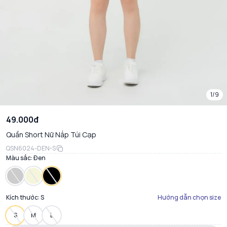
1/9
49.000đ
Quần Short Nữ Nắp Túi Cạp
QSN6024-DEN-S
Màu sắc:
Đen
Kích thước:
S
Hướng dẫn chọn size
S
M
L