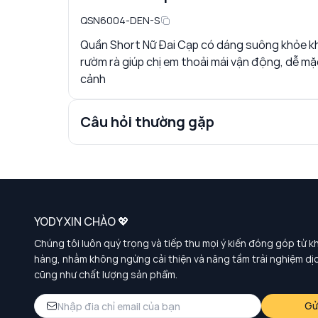
QSN6004-DEN-S
Quần Short Nữ Đai Cạp có dáng suông khỏe kho
rườm rà giúp chị em thoải mái vận động, dễ mặ
cảnh
Câu hỏi thường gặp
YODY XIN CHÀO 💖
Chúng tôi luôn quý trọng và tiếp thu mọi ý kiến đóng góp từ k
hàng, nhằm không ngừng cải thiện và nâng tầm trải nghiệm dị
cũng như chất lượng sản phẩm.
Gử