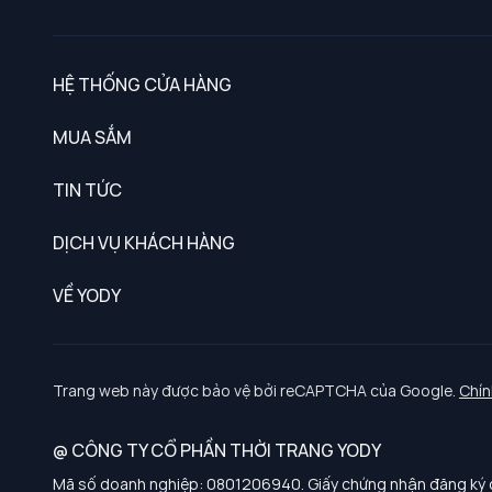
HỆ THỐNG CỬA HÀNG
MUA SẮM
Nam
TIN TỨC
Nữ
DỊCH VỤ KHÁCH HÀNG
Trẻ em
Chính sách khách hàng thân thiết
VỀ YODY
Đồng phục
Chính sách đổi trả
Giới thiệu
Chính sách bảo vệ dữ liệu cá nhân
Tuyển dụng
Trang web này được bảo vệ bởi reCAPTCHA của Google.
Chín
Chính sách thanh toán, giao nhận
@ CÔNG TY CỔ PHẦN THỜI TRANG YODY
Chính sách chất lượng và an toàn sức khoẻ nghề nghiệp
Mã số doanh nghiệp: 0801206940. Giấy chứng nhận đăng ký d