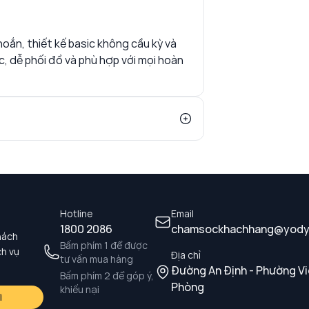
ắn, thiết kế basic không cầu kỳ và
c, dễ phối đồ và phù hợp với mọi hoàn
Hotline
Email
1800 2086
chamsockhachhang@yody
hách
Bấm phím 1 để được
ch vụ
Địa chỉ
tư vấn mua hàng
Đường An Định - Phường Vi
Bấm phím 2 để góp ý,
Phòng
khiếu nại
i