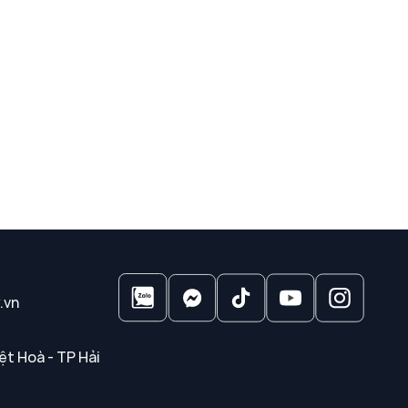
.vn
ệt Hoà - TP Hải