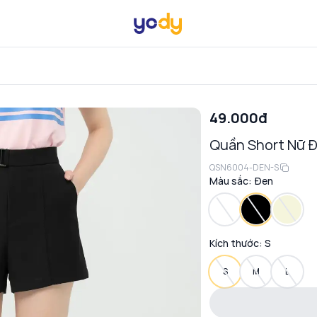
49.000đ
Quần Short Nữ Đ
QSN6004-DEN-S
Màu sắc:
Đen
Kích thước:
S
S
M
L