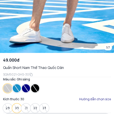
1/7
49.000đ
Quần Short Nam Thể Thao Quốc Dân
SQM5021-GHS-30
Màu sắc:
Ghi sáng
Kích thước:
30
Hướng dẫn chọn size
29
30
31
32
33