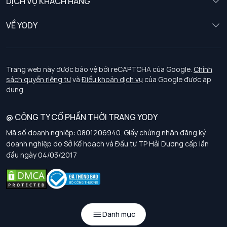
DỊCH VỤ KHÁCH HÀNG
Trẻ em
Chính sách khách hàng thân thiết
VỀ YODY
Đồng phục
Chính sách đổi trả
Giới thiệu
Chính sách bảo vệ dữ liệu cá nhân
Tuyển dụng
Trang web này được bảo vệ bởi reCAPTCHA của Google.
Chính
sách quyền riêng tư
và
Điều khoản dịch vụ
của Google được áp
Chính sách thanh toán, giao nhận
dụng.
Chính sách chất lượng và an toàn sức khoẻ nghề nghiệp
@ CÔNG TY CỔ PHẦN THỜI TRANG YODY
Mã số doanh nghiệp: 0801206940. Giấy chứng nhận đăng ký
Chính sách đơn đồng phục
doanh nghiệp do Sở Kế hoạch và Đầu tư TP Hải Dương cấp lần
đầu ngày 04/03/2017
Hướng dẫn chọn kích thước
Danh mục