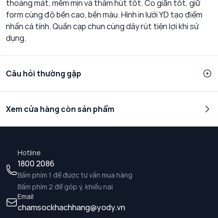
thoáng mát, mềm mịn và thấm hút tốt. Co giãn tốt, giữ
form cùng độ bền cao, bền màu. Hình in lưới YD tạo điểm
nhấn cá tính. Quần cạp chun cùng dây rút tiện lợi khi sử
dụng.
Câu hỏi thường gặp
Xem cửa hàng còn sản phẩm
Hotline
1800 2086
Bấm phím 1 để được tư vấn mua hàng
Bấm phím 2 để góp ý, khiếu nại
Email
chamsockhachhang@yody.vn