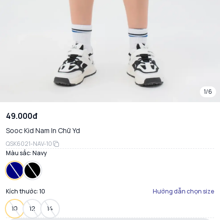
1/6
49.000đ
Sooc Kid Nam In Chữ Yd
QSK6021-NAV-10
Màu sắc:
Navy
Kích thước:
10
Hướng dẫn chọn size
10
12
14