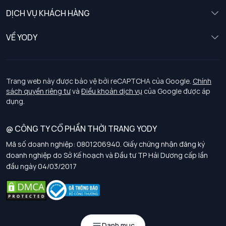
Nữ
DỊCH VỤ KHÁCH HÀNG
Trẻ em
Chính sách khách hàng thân thiết
VỀ YODY
Đồng phục
Chính sách đổi trả
Giới thiệu
Chính sách bảo vệ dữ liệu cá nhân
Tuyển dụng
Trang web này được bảo vệ bởi reCAPTCHA của Google.
Chính
sách quyền riêng tư
và
Điều khoản dịch vụ
của Google được áp
Chính sách thanh toán, giao nhận
dụng.
Chính sách chất lượng và an toàn sức khoẻ nghề nghiệp
@ CÔNG TY CỔ PHẦN THỜI TRANG YODY
Mã số doanh nghiệp: 0801206940. Giấy chứng nhận đăng ký
Chính sách đơn đồng phục
doanh nghiệp do Sở Kế hoạch và Đầu tư TP Hải Dương cấp lần
đầu ngày 04/03/2017
Hướng dẫn chọn kích thước
Danh mục