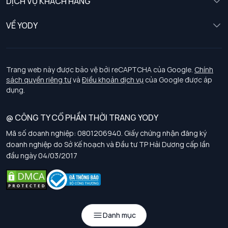
DỊCH VỤ KHÁCH HÀNG
Trẻ em
Chính sách khách hàng thân thiết
VỀ YODY
Đồng phục
Chính sách đổi trả
Giới thiệu
Chính sách bảo vệ dữ liệu cá nhân
Tuyển dụng
Trang web này được bảo vệ bởi reCAPTCHA của Google.
Chính
sách quyền riêng tư
và
Điều khoản dịch vụ
của Google được áp
Chính sách thanh toán, giao nhận
dụng.
Chính sách chất lượng và an toàn sức khoẻ nghề nghiệp
@ CÔNG TY CỔ PHẦN THỜI TRANG YODY
Mã số doanh nghiệp: 0801206940. Giấy chứng nhận đăng ký
Chính sách đơn đồng phục
doanh nghiệp do Sở Kế hoạch và Đầu tư TP Hải Dương cấp lần
đầu ngày 04/03/2017
Hướng dẫn chọn kích thước
Danh mục