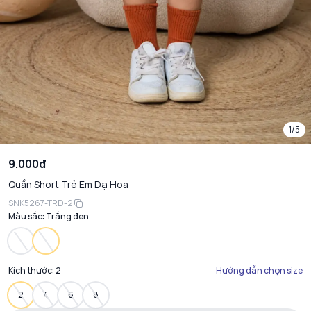
1/5
9.000đ
Quần Short Trẻ Em Dạ Hoa
SNK5267-TRD-2
Màu sắc:
Trắng đen
Kích thước:
2
Hướng dẫn chọn size
2
4
6
8