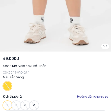
1/7
49.000đ
Sooc Kid Nam Kaki Bổ Thân
QSK6045-VAG-2
Màu sắc:
Vàng
Kích thước:
2
Hướng dẫn chọn size
2
4
6
8