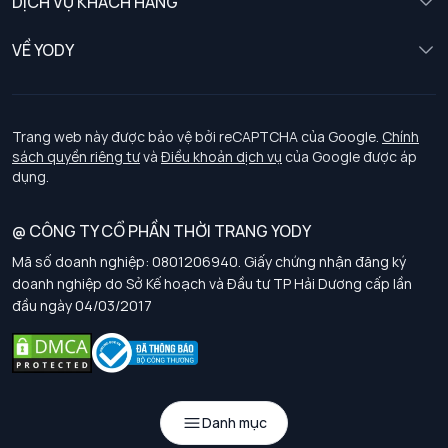
DỊCH VỤ KHÁCH HÀNG
Trẻ em
Chính sách khách hàng thân thiết
VỀ YODY
Đồng phục
Chính sách đổi trả
Giới thiệu
Chính sách bảo vệ dữ liệu cá nhân
Tuyển dụng
Trang web này được bảo vệ bởi reCAPTCHA của Google.
Chính
sách quyền riêng tư
và
Điều khoản dịch vụ
của Google được áp
Chính sách thanh toán, giao nhận
dụng.
Chính sách chất lượng và an toàn sức khoẻ nghề nghiệp
@ CÔNG TY CỔ PHẦN THỜI TRANG YODY
Mã số doanh nghiệp: 0801206940. Giấy chứng nhận đăng ký
Chính sách đơn đồng phục
doanh nghiệp do Sở Kế hoạch và Đầu tư TP Hải Dương cấp lần
đầu ngày 04/03/2017
Hướng dẫn chọn kích thước
Danh mục