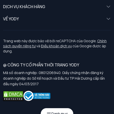
Nữ
DỊCH VỤ KHÁCH HÀNG
Trẻ em
Chính sách khách hàng thân thiết
VỀ YODY
Đồng phục
Chính sách đổi trả
Giới thiệu
Chính sách bảo vệ dữ liệu cá nhân
Tuyển dụng
Trang web này được bảo vệ bởi reCAPTCHA của Google.
Chính
sách quyền riêng tư
và
Điều khoản dịch vụ
của Google được áp
Chính sách thanh toán, giao nhận
dụng.
Chính sách chất lượng và an toàn sức khoẻ nghề nghiệp
@ CÔNG TY CỔ PHẦN THỜI TRANG YODY
Mã số doanh nghiệp: 0801206940. Giấy chứng nhận đăng ký
Chính sách đơn đồng phục
doanh nghiệp do Sở Kế hoạch và Đầu tư TP Hải Dương cấp lần
đầu ngày 04/03/2017
Hướng dẫn chọn kích thước
Danh mục