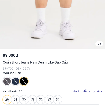
1/6
99.000đ
Quần Short Jeans Nam Denim Like Gập Gấu
SJM7021-DEN-28
Màu sắc:
Đen
Kích thước:
28
Hướng dẫn chọn size
28
29
30
31
32
33
34