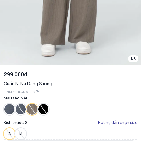
1/8
299.000đ
Quần Nỉ Nữ Dáng Suông
QNN7006-NAU-S
Màu sắc:
Nâu
Kích thước:
S
Hướng dẫn chọn size
S
M