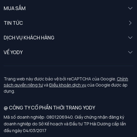
MUA SẮM
Nam
TIN TỨC
Nữ
DỊCH VỤ KHÁCH HÀNG
Trẻ em
Chính sách khách hàng thân thiết
VỀ YODY
Đồng phục
Chính sách đổi trả
Giới thiệu
Chính sách bảo vệ dữ liệu cá nhân
Tuyển dụng
Trang web này được bảo vệ bởi reCAPTCHA của Google.
Chính
sách quyền riêng tư
và
Điều khoản dịch vụ
của Google được áp
Chính sách thanh toán, giao nhận
dụng.
Chính sách chất lượng và an toàn sức khoẻ nghề nghiệp
@ CÔNG TY CỔ PHẦN THỜI TRANG YODY
Mã số doanh nghiệp: 0801206940. Giấy chứng nhận đăng ký
Chính sách đơn đồng phục
doanh nghiệp do Sở Kế hoạch và Đầu tư TP Hải Dương cấp lần
đầu ngày 04/03/2017
Hướng dẫn chọn kích thước