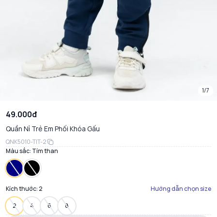
1/7
49.000đ
Quần Nỉ Trẻ Em Phối Khóa Gấu
QNK5010-TIT-2
Màu sắc:
Tím than
Kích thước:
2
Hướng dẫn chọn size
2
4
6
8