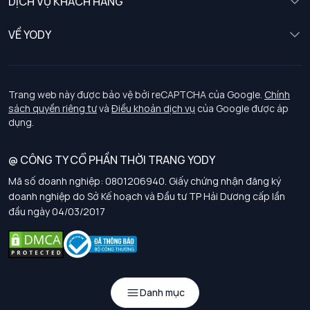
DỊCH VỤ KHÁCH HÀNG
Trẻ em
Chính sách khách hàng thân thiết
VỀ YODY
Đồng phục
Chính sách đổi trả
Giới thiệu
Chính sách bảo vệ dữ liệu cá nhân
Tuyển dụng
Trang web này được bảo vệ bởi reCAPTCHA của Google.
Chính
sách quyền riêng tư
và
Điều khoản dịch vụ
của Google được áp
Chính sách thanh toán, giao nhận
dụng.
Chính sách chất lượng và an toàn sức khoẻ nghề nghiệp
@ CÔNG TY CỔ PHẦN THỜI TRANG YODY
Mã số doanh nghiệp: 0801206940. Giấy chứng nhận đăng ký
Chính sách đơn đồng phục
doanh nghiệp do Sở Kế hoạch và Đầu tư TP Hải Dương cấp lần
đầu ngày 04/03/2017
Hướng dẫn chọn kích thước
Danh mục