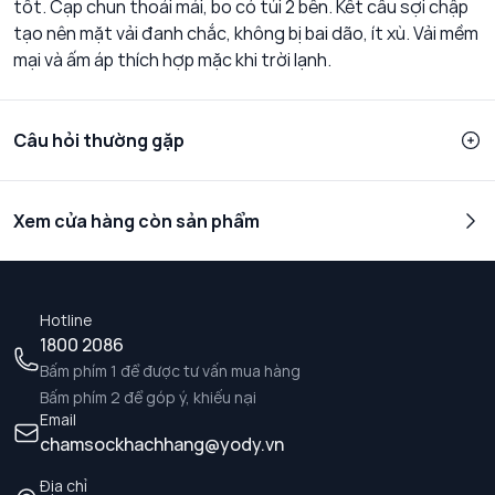
tốt. Cạp chun thoải mái, bo có túi 2 bên. Kết cấu sợi chập
tạo nên mặt vải đanh chắc, không bị bai dão, ít xù. Vải mềm
mại và ấm áp thích hợp mặc khi trời lạnh.
Câu hỏi thường gặp
Xem cửa hàng còn sản phẩm
Hotline
1800 2086
Bấm phím 1 để được tư vấn mua hàng
Bấm phím 2 để góp ý, khiếu nại
Email
chamsockhachhang@yody.vn
Địa chỉ