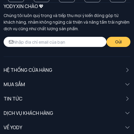
YODY XIN CHÀO 💖
Chúng tôi luôn quý trọng và tiếp thu mọi ý kiến đóng góp từ
khách hàng, nhằm không ngừng cải thiện và nâng tầm trải nghiệm
dịch vụ cũng như chất lượng sản phẩm.
Gửi
HỆ THỐNG CỬA HÀNG
MUA SẮM
Nam
TIN TỨC
Nữ
DỊCH VỤ KHÁCH HÀNG
Trẻ em
Chính sách khách hàng thân thiết
VỀ YODY