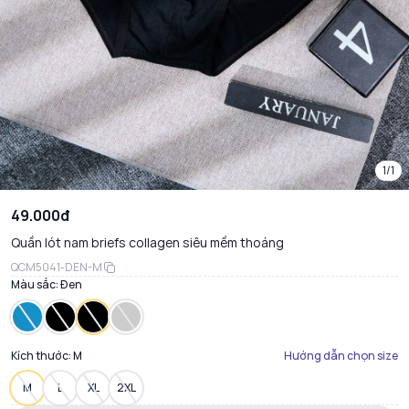
1/1
49.000đ
Quần lót nam briefs collagen siêu mềm thoáng
QCM5041-DEN-M
Màu sắc:
Đen
Kích thước:
M
Hướng dẫn chọn size
M
L
XL
2XL