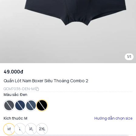
1/1
49.000đ
Quần Lót Nam Boxer Siêu Thoáng Combo 2
QCM7038-DEN-M
Màu sắc:
Đen
Kích thước:
M
Hướng dẫn chọn size
M
L
XL
2XL