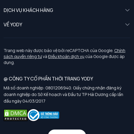
Nữ
DỊCH VỤ KHÁCH HÀNG
Trẻ em
Chính sách khách hàng thân thiết
VỀ YODY
Đồng phục
Chính sách đổi trả
Giới thiệu
Chính sách bảo vệ dữ liệu cá nhân
Tuyển dụng
Trang web này được bảo vệ bởi reCAPTCHA của Google.
Chính
sách quyền riêng tư
và
Điều khoản dịch vụ
của Google được áp
Chính sách thanh toán, giao nhận
dụng.
Chính sách chất lượng và an toàn sức khoẻ nghề nghiệp
@ CÔNG TY CỔ PHẦN THỜI TRANG YODY
Mã số doanh nghiệp: 0801206940. Giấy chứng nhận đăng ký
Chính sách đơn đồng phục
doanh nghiệp do Sở Kế hoạch và Đầu tư TP Hải Dương cấp lần
đầu ngày 04/03/2017
Hướng dẫn chọn kích thước