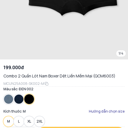
1/4
199.000đ
Combo 2 Quần Lót Nam Boxer Dệt Liền Mềm Mại (QCM6003)
MCUN25A008-SK002-M
Màu sắc:
ĐEN 002
Kích thước:
M
Hướng dẫn chọn size
M
L
XL
2XL