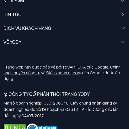
MUA SẮM
Nam
TIN TỨC
Nữ
DỊCH VỤ KHÁCH HÀNG
Trẻ em
Chính sách khách hàng thân thiết
VỀ YODY
Đồng phục
Chính sách đổi trả
Giới thiệu
Chính sách bảo vệ dữ liệu cá nhân
Tuyển dụng
Trang web này được bảo vệ bởi reCAPTCHA của Google.
Chính
sách quyền riêng tư
và
Điều khoản dịch vụ
của Google được áp
Chính sách thanh toán, giao nhận
dụng.
Chính sách chất lượng và an toàn sức khoẻ nghề nghiệp
@ CÔNG TY CỔ PHẦN THỜI TRANG YODY
Mã số doanh nghiệp: 0801206940. Giấy chứng nhận đăng ký
Chính sách đơn đồng phục
doanh nghiệp do Sở Kế hoạch và Đầu tư TP Hải Dương cấp lần
đầu ngày 04/03/2017
Hướng dẫn chọn kích thước