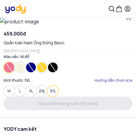
1/0
459.000đ
Quần Kaki Nam Ống Đứng Basic
QKM3001-VDO-3XL
Màu sắc:
Vỏ đỗ
Kích thước:
3XL
Hướng dẫn chọn size
M
L
XL
2XL
3XL
Sản phẩm đang tạm hết hàng
YODY cam kết