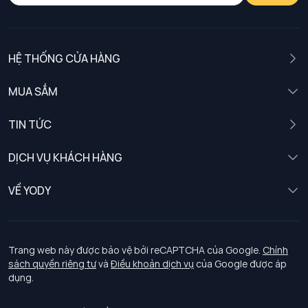
HỆ THỐNG CỬA HÀNG
MUA SẮM
Nam
TIN TỨC
Nữ
DỊCH VỤ KHÁCH HÀNG
Trẻ em
Chính sách khách hàng thân thiết
VỀ YODY
Đồng phục
Chính sách đổi trả
Giới thiệu
Chính sách bảo vệ dữ liệu cá nhân
Tuyển dụng
Trang web này được bảo vệ bởi reCAPTCHA của Google.
Chính
sách quyền riêng tư
và
Điều khoản dịch vụ
của Google được áp
Chính sách thanh toán, giao nhận
dụng.
Chính sách chất lượng và an toàn sức khoẻ nghề nghiệp