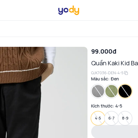
99.000đ
Quần Kaki Kid B
QJK7036-DEN-4-5
Màu sắc:
Đen
Kích thước:
4-5
4-5
6-7
8-9