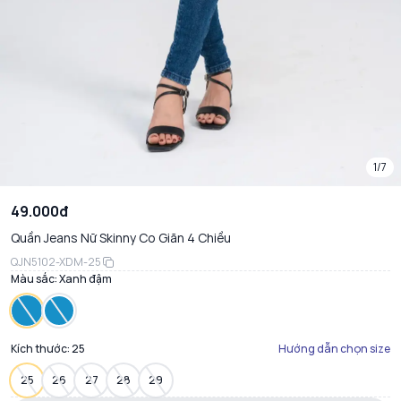
1/7
49.000đ
Quần Jeans Nữ Skinny Co Giãn 4 Chiều
QJN5102-XDM-25
Màu sắc:
Xanh đậm
Kích thước:
25
Hướng dẫn chọn size
25
26
27
28
29