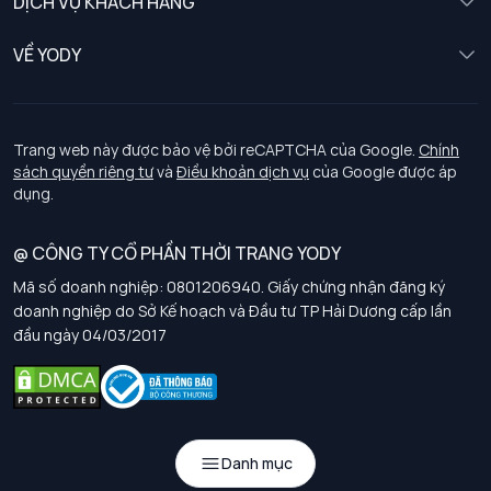
DỊCH VỤ KHÁCH HÀNG
Trẻ em
Chính sách khách hàng thân thiết
VỀ YODY
Đồng phục
Chính sách đổi trả
Giới thiệu
Chính sách bảo vệ dữ liệu cá nhân
Tuyển dụng
Trang web này được bảo vệ bởi reCAPTCHA của Google.
Chính
sách quyền riêng tư
và
Điều khoản dịch vụ
của Google được áp
Chính sách thanh toán, giao nhận
dụng.
Chính sách chất lượng và an toàn sức khoẻ nghề nghiệp
@ CÔNG TY CỔ PHẦN THỜI TRANG YODY
Mã số doanh nghiệp: 0801206940. Giấy chứng nhận đăng ký
Chính sách đơn đồng phục
doanh nghiệp do Sở Kế hoạch và Đầu tư TP Hải Dương cấp lần
đầu ngày 04/03/2017
Hướng dẫn chọn kích thước
Danh mục