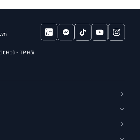
.vn
ệt Hoà - TP Hải