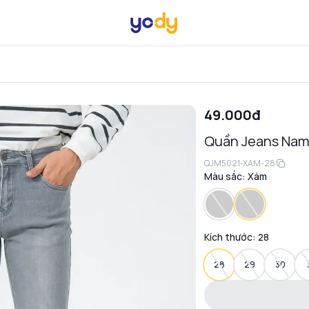
49.000đ
Quần Jeans Nam 
QJM5021-XAM-28
Màu sắc:
Xám
Kích thước:
28
28
29
30