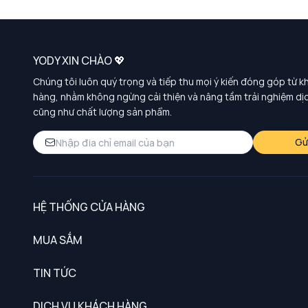
YODY XIN CHÀO 💖
Chúng tôi luôn quý trọng và tiếp thu mọi ý kiến đóng góp từ k
hàng, nhằm không ngừng cải thiện và nâng tầm trải nghiệm dị
cũng như chất lượng sản phẩm.
Gử
HỆ THỐNG CỬA HÀNG
MUA SẮM
Nam
TIN TỨC
Nữ
DỊCH VỤ KHÁCH HÀNG