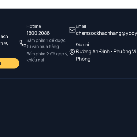
Hotline
Email
1800 2086
chamsockhachhang@yody
hách
Bấm phím 1 để được
ch vụ
Địa chỉ
tư vấn mua hàng
Đường An Định - Phường Vi
Bấm phím 2 để góp ý,
Phòng
khiếu nại
i