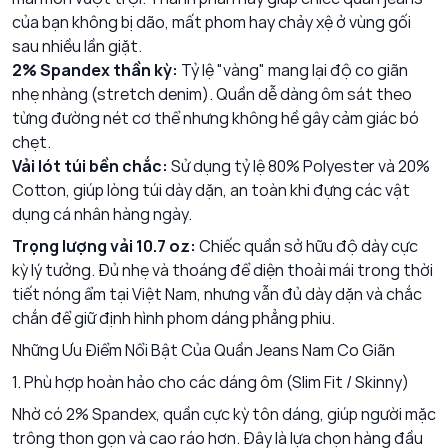
của bạn không bị dão, mất phom hay chảy xệ ở vùng gối
sau nhiều lần giặt.
2% Spandex thần kỳ:
Tỷ lệ "vàng" mang lại độ co giãn
nhẹ nhàng (stretch denim). Quần dễ dàng ôm sát theo
từng đường nét cơ thể nhưng không hề gây cảm giác bó
chẹt.
Vải lót túi bền chắc:
Sử dụng tỷ lệ 80% Polyester và 20%
Cotton, giúp lòng túi dày dặn, an toàn khi đựng các vật
dụng cá nhân hàng ngày.
Trọng lượng vải 10.7 oz:
Chiếc quần sở hữu độ dày cực
kỳ lý tưởng. Đủ nhẹ và thoáng để diện thoải mái trong thời
tiết nóng ẩm tại Việt Nam, nhưng vẫn đủ dày dặn và chắc
chắn để giữ định hình phom dáng phẳng phiu.
Những Ưu Điểm Nổi Bật Của Quần Jeans Nam Co Giãn
1. Phù hợp hoàn hảo cho các dáng ôm (Slim Fit / Skinny)
Nhờ có 2% Spandex, quần cực kỳ tôn dáng, giúp người mặc
trông thon gọn và cao ráo hơn. Đây là lựa chọn hàng đầu