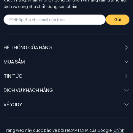
dịch vụ cũng như chất lượng sản phẩm.
Gửi
HỆ THỐNG CỬA HÀNG
MUA SẮM
Nam
TIN TỨC
Nữ
DỊCH VỤ KHÁCH HÀNG
Trẻ em
Chính sách khách hàng thân thiết
VỀ YODY
Đồng phục
Chính sách đổi trả
Giới thiệu
Chính sách bảo vệ dữ liệu cá nhân
Tuyển dụng
Trang web này được bảo vệ bởi reCAPTCHA của Google.
Chính