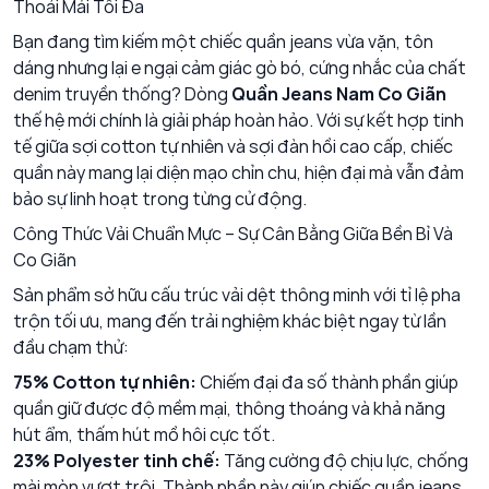
Thoải Mái Tối Đa
Bạn đang tìm kiếm một chiếc quần jeans vừa vặn, tôn
dáng nhưng lại e ngại cảm giác gò bó, cứng nhắc của chất
denim truyền thống? Dòng
Quần Jeans Nam Co Giãn
thế hệ mới chính là giải pháp hoàn hảo. Với sự kết hợp tinh
tế giữa sợi cotton tự nhiên và sợi đàn hồi cao cấp, chiếc
quần này mang lại diện mạo chỉn chu, hiện đại mà vẫn đảm
bảo sự linh hoạt trong từng cử động.
Công Thức Vải Chuẩn Mực – Sự Cân Bằng Giữa Bền Bỉ Và
Co Giãn
Sản phẩm sở hữu cấu trúc vải dệt thông minh với tỉ lệ pha
trộn tối ưu, mang đến trải nghiệm khác biệt ngay từ lần
đầu chạm thử:
75% Cotton tự nhiên:
Chiếm đại đa số thành phần giúp
quần giữ được độ mềm mại, thông thoáng và khả năng
hút ẩm, thấm hút mồ hôi cực tốt.
23% Polyester tinh chế:
Tăng cường độ chịu lực, chống
mài mòn vượt trội. Thành phần này giúp chiếc quần jeans