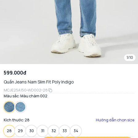
1/10
599.000đ
Quần Jeans Nam Slim Fit Poly Indigo
MCJE25A150-WD002-28
Màu sắc:
Màu chàm 002
Kích thước:
28
Hướng dẫn chọn size
28
29
30
31
32
33
34